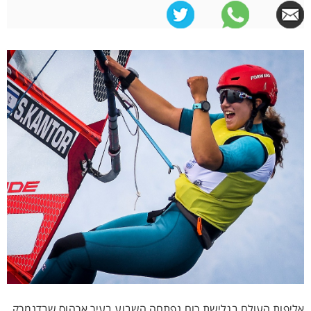
אליפות העולם בגלישת רוח נפתחה השבוע בעיר ארהוס שבדנמרק,