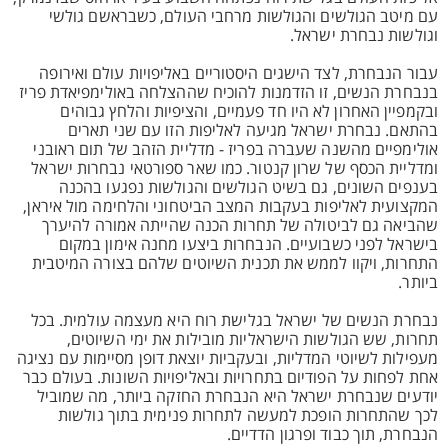
עם מיטב הגולשים והגולשות מרחבי העולם, כשבראשם גולשי
וגולשות נבחרת ישראל.
עבור הנבחרת, לצד הישגים היסטוריים באליפויות עולם ואירופה
בנבחרת הנשים, זו הזדמנות להוכיח שההצלחה באולימפיאדת פריז
ובקמפיין האחרון לא היו חד פעמיים, והציפיות והלחץ גבוהים
בהתאם. נבחרת ישראל מגיעה לאליפות הזו עם שני תארים
אולימפיים מהשנה שעברה בפריז - מדליית הזהב של תום ראובני
ומדליית הכסף של שרון קנטור. כמו שאר ספורטאי נבחרות ישראל
בענפים השונים, גם בשיט הגולשים והגולשות נפגעו בהכנה
המקצועית לאליפות בעקבות המצב הביטחוני והלחימה מול איראן,
שהביאה גם לביטולה של תחרות הכנה שהייתה אמורה להיערך
בישראל לפני כשבועיים. הנבחרות ביצעו מחנה אימון במקום
התחרות, ויקוו לממש את תכנית השיוטים שלהם בצורה המיטבית
ביותר.
נבחרת הנשים של ישראל בגלישת רוח היא מעצמה עולמית. בכל
תחרות, שש הגולשות הישראליות מובילות את ימי השיוטים,
מעפילות לשיוטי המדליות, ובעקביות יוצאת דופן מסיימות עם נציגה
אחת לפחות על הפודיום בתחרויות ובאליפויות השונות. בעולם כבר
יודעים שנבחרת ישראל היא הנבחרת החזקה ביותר, מה שמוביל
לכך שהתחרות הופכת למעשה לתחרות פנימית בתוך גולשות
הנבחרת, תוך כבוד ופרגון הדדיים.