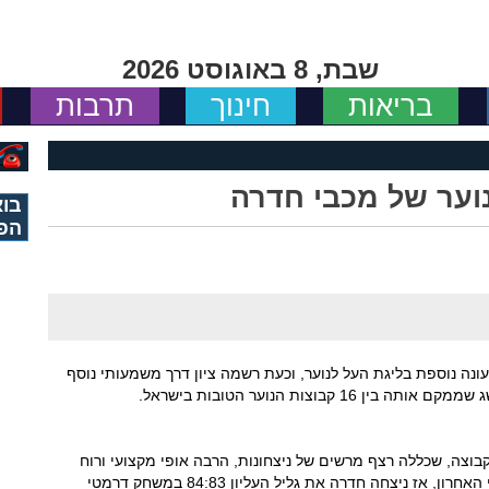
שבת, 8 באוגוסט 2026
בריאות
חינוך
תרבות
וער של מכבי חדרה
בוא
הפ
נה נוספת בליגת העל לנוער, וכעת רשמה ציון דרך משמעותי נוסף
בוצות הנוער הטובות בישראל.
וצה, שכללה רצף מרשים של ניצחונות, הרבה אופי מקצועי ורוח
לחימה. אחד מרגעי השיא של העונה הגיע בשישי האחרון, אז ניצחה חדרה את גליל העליון 84:83 במשחק דרמטי