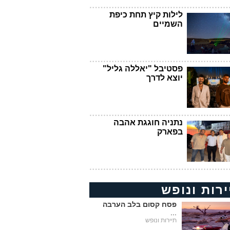
לילות קיץ תחת כיפת
השמיים
פסטיבל "יאללה גליל"
יוצא לדרך
נתניה חוגגת אהבה
בפארק
ירות ונופש
פסח קסום בלב הערבה
...
תיירות ונופש