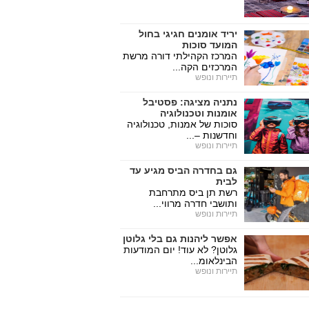
יריד אומנים חגיגי בחול
המועד סוכות
המרכז הקהילתי דורה מרשת
המרכזים הקה...
תיירות ונופש
נתניה מציגה: פסטיבל
אומנות וטכנולוגיה
סוכות של אמנות, טכנולוגיה
וחדשנות –...
תיירות ונופש
גם בחדרה הביס מגיע עד
לבית
רשת תן ביס מתרחבת
ותושבי חדרה מרווי...
תיירות ונופש
אפשר ליהנות גם בלי גלוטן
גלוטן? לא עוד! יום המודעות
הבינלאומ...
תיירות ונופש