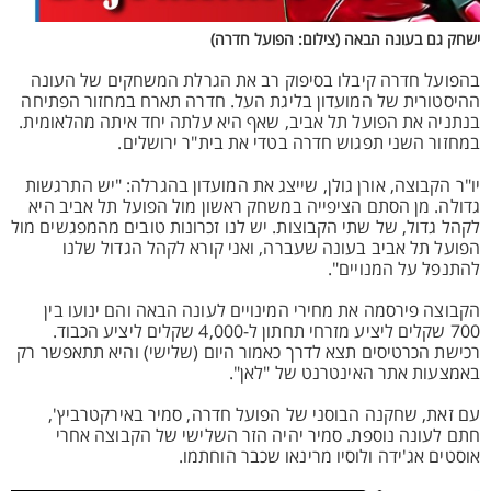
ישחק גם בעונה הבאה (צילום: הפועל חדרה)
בהפועל חדרה קיבלו בסיפוק רב את הגרלת המשחקים של העונה
ההיסטורית של המועדון בליגת העל. חדרה תארח במחזור הפתיחה
בנתניה את הפועל תל אביב, שאף היא עלתה יחד איתה מהלאומית.
במחזור השני תפגוש חדרה בטדי את בית"ר ירושלים.
יו"ר הקבוצה, אורן גולן, שייצג את המועדון בהגרלה: "יש התרגשות
גדולה. מן הסתם הציפייה במשחק ראשון מול הפועל תל אביב היא
לקהל גדול, של שתי הקבוצות. יש לנו זכרונות טובים מהמפגשים מול
הפועל תל אביב בעונה שעברה, ואני קורא לקהל הגדול שלנו
להתנפל על המנויים".
הקבוצה פירסמה את מחירי המינויים לעונה הבאה והם ינועו בין
700 שקלים ליציע מזרחי תחתון ל-4,000 שקלים ליציע הכבוד.
רכישת הכרטיסים תצא לדרך כאמור היום (שלישי) והיא תתאפשר רק
באמצעות אתר האינטרנט של "לאן".
עם זאת, שחקנה הבוסני של הפועל חדרה, סמיר באירקטרביץ',
חתם לעונה נוספת. סמיר יהיה הזר השלישי של הקבוצה אחרי
אוסטים אג'ידה ולוסיו מרינאו שכבר הוחתמו.