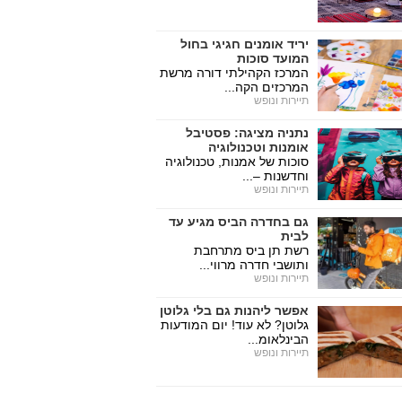
יריד אומנים חגיגי בחול
המועד סוכות
המרכז הקהילתי דורה מרשת
המרכזים הקה...
תיירות ונופש
נתניה מציגה: פסטיבל
אומנות וטכנולוגיה
סוכות של אמנות, טכנולוגיה
וחדשנות –...
תיירות ונופש
גם בחדרה הביס מגיע עד
לבית
רשת תן ביס מתרחבת
ותושבי חדרה מרווי...
תיירות ונופש
אפשר ליהנות גם בלי גלוטן
גלוטן? לא עוד! יום המודעות
הבינלאומ...
תיירות ונופש