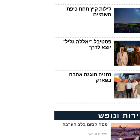
לילות קיץ תחת כיפת
השמיים
פסטיבל "יאללה גליל"
יוצא לדרך
נתניה חוגגת אהבה
בפארק
ירות ונופש
פסח קסום בלב הערבה
...
תיירות ונופש