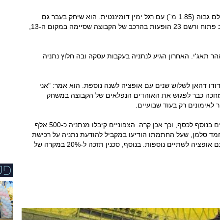
ג'טיי יחזק את ההגנה של מרקו בלבול, ונחשב לבלם גבוה (1.85 מ`) עם רגל ימין דומיננטית. הוא שיחק בעבר גם
בקורדובה. בעונה האחרונה ג'טיי היה שחקן הרכב פתוח ורשם 23 הופעות בהרכב של הקבוצה שסיימה במקום ה-13,
ר תאג'י. האחרון הגיע לנתניה בעקבות עסקה ובה חלוץ נתניה
דו דהאן לשלוש שנים עם אופציה לשנה נוספת. הוא אמר: "אני
ומחכה כבר לפגוש את האוהדים הנפלאים של הקבוצה במשחק
 לאימונים רק בעוד שבועיים.
בתמורה לקשר, כאמור, סכנין דרשה לקבל שחקנים בנוסף לכסף, וכך אכן קרה. הצפוניים קיבלו מנתניה כ-500 אלף
חמד סלמן, שעל החתמתו הודיעו במקביל להודעת נתניה על רכישת
תאג'י. סלמן חתם בשורות הצפוניים ל-3 עונות עם אופציה לשתיים נוספות. בנוסף, סכנין תזכה ל-20% במקרה של