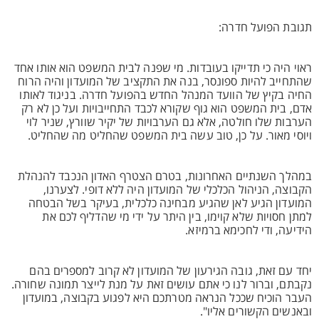
תגובת הפועל חדרה:
ראוי היה כי תדייקו בעובדות. מי שפנה לבית המשפט הוא אותו אחד
שהתחייב להיות ספונסר, בנה את התקציב של המועדון והיה הרוח
החיה בקיץ של הוועד המנהל החדש בהפועל חדרה. בניגוד לאותו
אדם, בית המשפט הוא גוף שקורא לכבד התחייבויות ועל כן לא רק
הערבות שלו חולטה, אלא גם הערבויות של יקיר שוורץ, שניר לוי
ויוסי מאור. על כן, טוב עשה בית המשפט שהחליט מה שהחליט.
במהלך השנתיים האחרונות, בטרם הצטרף האדון הנכבד להנהלת
הקבוצה, הניהול הכלכלי של המועדון היה ללא דופי. לצערנו,
המועדון הגיע לאן שהגיע מבחינה כלכלית, בעיקר בשל הבטחה
למתן חסויות שלא קוימו, בין היתר על ידי מי שהדליף לכם את
הידיעה, ודי לחכימא ברמיזא.
יחד עם זאת, גובה הגירעון של המועדון לא קרוב למספרים בהם
נקבתם, וברור לנו כי אתם עושים זאת על מנת לייצר תמונה שחורה.
העבר הוכיח שככל הנראה מטרתכם היא לפגוע בקבוצה, במועדון
ובאנשים הקשורים אליו".