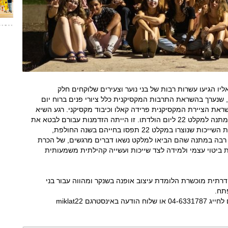
רוע שיא מרגש, אליו הגיעו עשרות רבות של בני נוער וצעירים שלוקחים חלק
 שנערך בהשראת התרבות המקסיקנית כלל ציורי פנים ברוח יום
את הציירת המקסיקנית פרידה קאלו וכיבוד מקסיקני. רגע השיא
באירוע היה כשמשתתפי המקלט הגישו כל אחד מתנה למקלט 22 ליום הולדתו. זו הייתה הזדמנות עבורם לבטא את
המקום המשמעותי שהפעילות האמנותית וקבוצת השייכות שנוצרו במקלט 22 תפסו בחייהם בשנה החולפת,
רבה במתנה שהם הביאו למלקט נשאו דברים מרגשים, של הכרת
ביטוי עצמי ולמידה לצד שייכות ועשייה קהילתית משמעותית
דרתית מוכשרת הלומדת עיצוב אופנה בשנקר ומהווה עבור בני
תח.