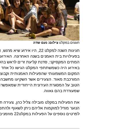
חוגגים במקלט
צילום: נעם שדה
חגיגות השנה למקלט 22, היו אי
בפעילויות בית האמנים בשנה האחרונה. האירוע,
המתים המקסיקני, סדנת קליעת זרים לראש בהשר
המורכבת מאוד. הצעירים אשר השקיעו מחשבה 
הטוב על המסגרת העירונית הייחודית שמאפשרת 
שמעוררת בהם גאווה.
את הפעילות במקלט מובילה צליל כהן, צעירה ח
הנוער מודל למוקמות אליהם ניתן לשאוף ולהתפ
לפרטים נוספים על הפעילות במקלט22 מוזמנים לחייג 04-6331787 או שלוח הודעה באינסטרגם miklat22