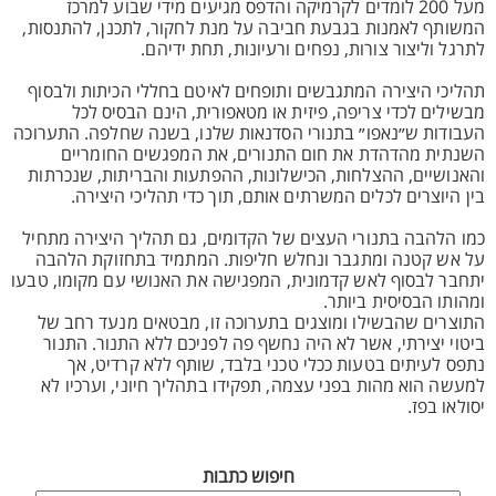
מעל 200 לומדים לקרמיקה והדפס מגיעים מידי שבוע למרכז
המשותף לאמנות בגבעת חביבה על מנת לחקור, לתכנן, להתנסות,
לתרגל וליצור צורות, נפחים ורעיונות, תחת ידיהם.
תהליכי היצירה המתגבשים ותופחים לאיטם בחללי הכיתות ולבסוף
מבשילים לכדי צריפה, פיזית או מטאפורית, הינם הבסיס לכל
העבודות ש״נאפו״ בתנורי הסדנאות שלנו, בשנה שחלפה. התערוכה
השנתית מהדהדת את חום התנורים, את המפגשים החומריים
והאנושיים, ההצלחות, הכישלונות, ההפתעות והבריתות, שנכרתות
בין היוצרים לכלים המשרתים אותם, תוך כדי תהליכי היצירה.
כמו הלהבה בתנורי העצים של הקדומים, גם תהליך היצירה מתחיל
על אש קטנה ומתגבר ונחלש חליפות. המתמיד בתחזוקת הלהבה
יתחבר לבסוף לאש קדמונית, המפגישה את האנושי עם מקומו, טבעו
ומהותו הבסיסית ביותר.
התוצרים שהבשילו ומוצגים בתערוכה זו, מבטאים מנעד רחב של
ביטוי יצירתי, אשר לא היה נחשף פה לפניכם ללא התנור. התנור
נתפס לעיתים בטעות ככלי טכני בלבד, שותף ללא קרדיט, אך
למעשה הוא מהות בפני עצמה, תפקידו בתהליך חיוני, וערכיו לא
יסולאו בפז.
חיפוש כתבות