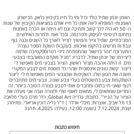
האמן יונתן שתיל נולד גדל וחי כל חייו בקיבוץ גלאון. הכישרון
האמנותי המופלא ליווה אותו כל חייו אולם במציאות הקיבוץ של שנות
ה- 50 לא היה לכך קשב ותמיכה וגם לא היתה אז הכרה באמנות
כתחום לגיטימי לעיסוק ולפרנסה. ובכל זאת ולמרות האילוצים
הסביבתיים, שתיל צייר והמשיך לצייר לאורך כל השנים ובנה גוף
עבודות מרשים בהיקפו ואיכותו. בעקבות השקת הספר נוצרה
התערוכה "זהר בדשא" שהתפתחה לידי רטרוספקטיבה שלמה
ליצירתו של יונתן שתיל. לדבריו: "מגיל מוקדם התאהבתי בצבעי
מים. זו היתה אהבה מציור ראשון. הציור בצבעי מים מאפשר לי
ליצור קשת גוונים אינסופית שהרי כל תוספת מים לצבע המקורי
משנה את הגוון שלו. השקיפות שבצבעי המים מאפשרת לי ליצור
השתקפות צבע במשטחים בעלי צבע שונה. צבעי מים מתחברים
לנוף שאני חי בתוכו ומחברים אותי לטבע בצורה הטובה ביותר. זה
המדיום שמתאים לי, מתאים לאופי שלי ולצורה שבה אני מעלה את
הציור על הנייר". כתובת: גלריה Global Art, רח' מרכז בעלי מלאכה
13 תל אביב. אוצרות: מיכלי אדלר | ד"ר גליה דוכין אריאלי. פתיחה:
שבת, 7.12.2024 בשעה: 12:00. נעילה: 4.2025. תהנו!
חיפוש כתבות