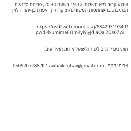
אירוע קרוב ללא תשלום: 19.12 בשעה 20:30, פריחת סדנאות
הכתיבה, בהשתתפות המשורים/ת: קרן קוך, אפרת בן-יהודה לוין
https://us02web.zoom.us/j/88429319340?
pwd=lxumima6Um4yi9jyJdjaQaI2Ds67wI.1
מוזמנים להגיב לשיר ולשאול אודות האירועים.
אביחי קמחי: avihaikimhai@gmail.com נייד-0509207788