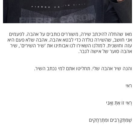
מאז שהחלה להיכתב שירה, משוררים כותבים על אהבה. לפעמים
אני חושב, שהשירה נולדה כדי לבטא אהבה. אהבה שלא פעם היא
עזה וחושנית. למזלנו השאירו לנו אבותינו את 'שיר השירים', שיר
אהבה סוער של אישה לגבר.
והנה שיר אהבה שלי. תחליטו אתם למי נכתב השיר.
ראי
רְאִי זוֹ אַתְּ וַאֲנִי
שֶׁמִּתְקָרְבִים וּמִתְרַחֲקִים