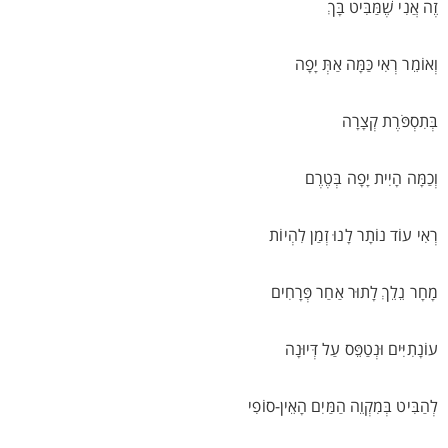
זֶה אֲנִי שֶׁמַּבִּיט בָּךְ
וְאוֹמֵר רְאִי כַּמָּה אַתְּ יָפָה
בְּתִסְפֹּרֶת קְצָרָה
וְכַמָּה הָיִית יָפָה בְּטֶרֶם
רְאִי עוֹד נוֹתָר לָנוּ זְמַן לִהְיוֹת
מָחָר נֵלֵךְ לָתוּר אַחַר פְּרָחִים
עוֹנָתִיִּים וּנְטַפֵּס עַל דְּיוּנָה
לְהַבִּיט בְּמִקְוֵה הַמַּיִם הָאֵין-סוֹפִי