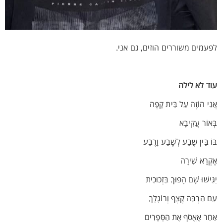
לפעמים משוררים הוזים, גם אני.
עוד לא לילה
אֲנִי הוֹזֶה עַל בֵּית קָפֶה
בְּאוֹר עֲקִיבָא
בּוֹ בֵּין שֶׁבַע לְשֶׁבַע וָרֶבַע
אֶקְרָא שִׁירָה
יַגִּישׁוּ שָׁם הָפוּךְ בִּזְכוּכִית
עִם הַרְבֵּה קֶצֶף וְרוֹגָלָךְ
אַחַר אֶאֱסֹף אֶת הַסְּפָרִים