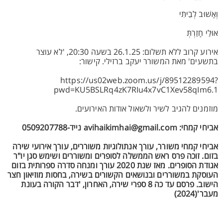
וְאָשׁוּב לְבֵיתִי
אוּלַי חָזַרְתְּ
אירוע קרוב ללא תשלום: 26.1.25 בשעה 20:30, 'לא עוצר
בתשעים' מאת המשורר יעקב ברזילי. קישור:
https://us02web.zoom.us/j/89512289594?
pwd=KU5BSLRq4zK7RIu4x7vC1Xev58qIm6.1
מוזמנים להגיב לשיר ולשאול אודות האירועים.
אביחי קמחי: avihaikimhai@gmail.com נייד-0509207788
אביחי קמחי משורר, עורך אנתולוגיות משוררים, עורך אירועי שירה
בזום. זוכה פרס ראש הממשלה לסופרים ומשוררים ושימש סגן יו"ר
אגודת הסופרים. מאז שנת 2020 עורך ומנחה סדרה ספרותית בזום
העוסקת במשוררים ובנושאים הקשורים בשירה, בחסות מוזיאון חצר
הישוב. פרסם עד כה 8 ספרי שירה, האחרון, 'דבר הקורה בעונת
מעבר'(2024)