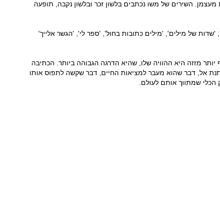
 מעצמן. השירים של משו נכתבים בלשון זכר ובלשון נקבה, תופעה
דות של מילים', 'מילים כתובות בחול', 'ספר לי', 'הגשר אלייך'
 יותר מזזה היא ההוויה שלו, שהיא הדרגה הגבוהה ביותר. הכתיבה
מתנת אל, דבר שהוא מעבר למציאות החיים, דבר שקשה לתפוס אותו
 הכלי שמתווך אותם לעולם.