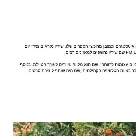
הקוראים של משו באים מאתרי הרשת, פייסבוק ואי0סטגרם וכמובן מרוכשי הספרים שלו. שיריו נקראים מידי יום
ים עצומות לרווחה'. שם הוא מלווה עיוורים לאורך הטיילת. בנוסף
בר בצוות הטלוויזיה הקהילתית ,שם היה שותף ליצירת סרטים