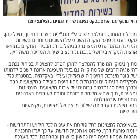
רחל מתוקי עם הפרס בטקס נציבות שירות המדינה. (צילום: יחצ)
מנהלת המחוז, הומלצה לפרס ע"י מנכ"לית משרד החינוך, מיכל כהן.
טקס הענקת פרסי הוקרה השנתי על הישגים מיוחדים בשירות
המדינה ובהם "פרס המצוינות בניהול בדרג הבכיר" התקיים במוזיאון
ארצות המקרא בירושלים, במעמד נציב שירות המדינה משה דיין.
מתוך נימוקי המשרד להמלצה למתן הפרס למצוינות בניהול נכתב:
"הישגיה הרבים של מתוקי הינם בעל השפעה ארוכת לשנים לדמותו
של בוגר מערכת החינוך הישראלית וצעדיו באקדמיה. במסגרת כלל
תפקידיה הניהוליים וכמנהלת מחוז חיפה מובילה במקצועיות רבה
וכדרך חיים סטנדרטים גבוהים של איכות מקצועית, הצטיינות
ומצוינות, תוך שהיא משמשת דוגמה ומופת לעובדים בארגונים
החינוכיים שבהובלתה.
רחל מייצגת בעבודתה שילוב מנצח של מצוינות, מקצועיות
ואנושיות.
בשאיפתה למצוינות רחל פוקחת את עיניה לכל חידוש והתחדשות -
יוזמה פורצת דרך, פיילוט או תכנית חדשה, על כך יעדו התכניות
הרבות שמחוז חיפה היה נחשון ביישומן ובהרחבתן לכל מערכת