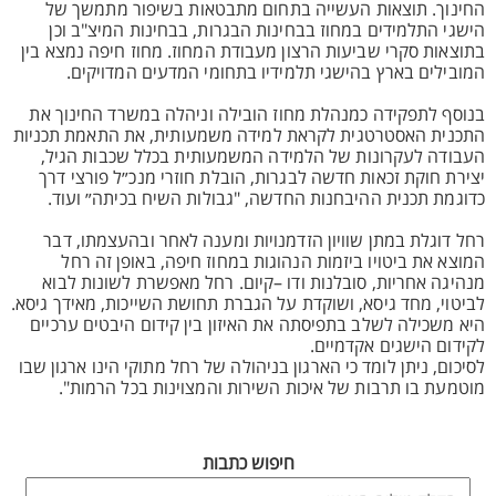
החינוך. תוצאות העשייה בתחום מתבטאות בשיפור מתמשך של
הישגי התלמידים במחוז בבחינות הבגרות, בבחינות המיצ"ב וכן
בתוצאות סקרי שביעות הרצון מעבודת המחוז. מחוז חיפה נמצא בין
המובילים בארץ בהישגי תלמידיו בתחומי המדעים המדויקים.
בנוסף לתפקידה כמנהלת מחוז הובילה וניהלה במשרד החינוך את
התכנית האסטרטגית לקראת למידה משמעותית, את התאמת תכניות
העבודה לעקרונות של הלמידה המשמעותית בכלל שכבות הגיל,
יצירת חוקת זכאות חדשה לבגרות, הובלת חוזרי מנכ״ל פורצי דרך
כדוגמת תכנית ההיבחנות החדשה, "גבולות השיח בכיתה״ ועוד.
רחל דוגלת במתן שוויון הזדמנויות ומענה לאחר ובהעצמתו, דבר
המוצא את ביטויו ביזמות הנהוגות במחוז חיפה, באופן זה רחל
מנהיגה אחריות, סובלנות ודו –קיום. רחל מאפשרת לשונות לבוא
לביטוי, מחד גיסא, ושוקדת על הגברת תחושת השייכות, מאידך גיסא.
היא משכילה לשלב בתפיסתה את האיזון בין קידום היבטים ערכיים
לקידום הישגים אקדמיים.
לסיכום, ניתן לומד כי הארגון בניהולה של רחל מתוקי הינו ארגון שבו
מוטמעת בו תרבות של איכות השירות והמצוינות בכל הרמות".
חיפוש כתבות