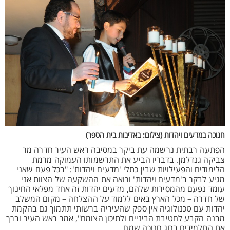
חנוכה במדעים ויהדות (צילום: באדיבות בית הספר)
הפתעה רבתית נרשמה עת ביקר במסיבה ראש העיר חדרה מר
צביקה גנדלמן. בדבריו הביע את התרשמותו העמוקה מרמת
הלימודים והפעילויות שבין כתלי 'מדעים ויהדות': "בכל פעם שאני
מגיע לבקר ב'מדעים ויהדות' ורואה את ההשקעה של הצוות אני
עומד נפעם מהמסירות שלהם, מדעים יהדות זה אחד מפלאי החינוך
של חדרה – מכל הארץ באים ללמוד על ההצלחה – מקום המשלב
יהדות עם טכנולוגיה אין ספק שהעיריה ברשותי תתמוך גם בהקמת
מבנה הקבע לחטיבת הביניים ולתיכון הצומח", אמר ראש העיר וברך
את התלמידים בחג חנוכה שמח.