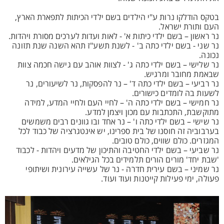
בטקס הודלקו נרות ע"י הילדים בשם ילדי הכיתות לתפארת הארץ,
העם ותורת ישראל.
נר ראשון – בשם ילדי כיתות א' - לאות ועדות לערכים מסורת ויהדות.
נר שני - בשם ילדי כתה ב' - לשנת תשע"ז תהא השנה שנת תזונה
נכונה.
נר שלישי – בשם ילדי כתה ג' - לצוות אוהב עם גישה חכמה צוות
שבאמת מחובר ומרגיש.
נר רביעי – בשם ילדי כתה ד' – נר להפסקות, נר לשיעורים, נר
לשעות בה לומדים כישורים.
נר חמישי – בשם ילדי כתה ה' – לחיי העם ולחיי המדע, למידה
מתוקשבת, התכתבות עם מכון ויצמן למדע.
נר שישי – בשם ילדי כתה ו' – נר אחד ובו גוונים רבים משמשים
בערבוביה זה חוסנו של בית ספרינו, יש אינטגרציה של כבוד לכל
המגזרים. כולם שווים, כולם טובים.
נר שביעי – בשם ילדי החטיבה והתיכון של מדעים ויהדות - לכבוד
'שבת יחד' מורים הורים תלמידים בכל הגילאים.
נר שמיני – בשם עירית חדרה - נר של עשייה עירונית ושיתופי
פעולה, ימי פעילות קייטנות ועוד ועוד.