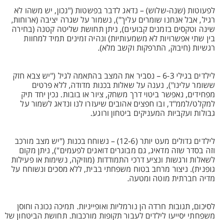
לפעוטות (שנה-שלוש) – נדאג לדבר בפשטות ("נכון, יש משהו לא
רגיל, אבל אנחנו שומרים עליך"), נשמור על שגרה יציבה (ארוחות,
שינה וטקסים בזמנים קבועים), ניתן תחושת שליטה קטנה (בחירה
בין שתי אפשרויות לא משמעותיות) ונהיה זמינים תמיד למחוות
רגשיות (חיבוק, התרפקות וקשב מלא).
לילדים בגילי 6-3 – נסביר את המצב בהתאמה לגיל ("יש צבא חזק
ששומר עלינו"), נענה על שאלות בכנות מדודה, ללא פרטים
מפחידים, נאפשר ביטוי דרך משחק, ציור או בובות. נכין יחד תיק
למקלט/לממ"ד, ובו חפצים אהובים שיעזרו לנו ונדאג לשמור על
גבולות ועקביות המעניקים ביטחון ורוגע.
לילדים גדולים מעט יותר (12-6) – נשוחח בכנות ("יש מצב מורכב
וזה בסדר שזה מדאיג, גם מבוגרים דואגים לפעמים"), ניתן מקום
לשאלות ורגשות ונציע דרכי התמודדות (מוזיקה, נשימות או פעילות
גופנית). ניצור מרחב בטוח משפחתי בבית, ללא מסכים ונשוחח על
מדיה חברתית מוטה ומטעה.
לסיכום, תגובות חרדה הן נורמליות ואופייניות. תמיכה נכונה וחוסן
משפחתי יסייעו לילדים לעבור תקופות מורכבות. תחושת הביטחון של