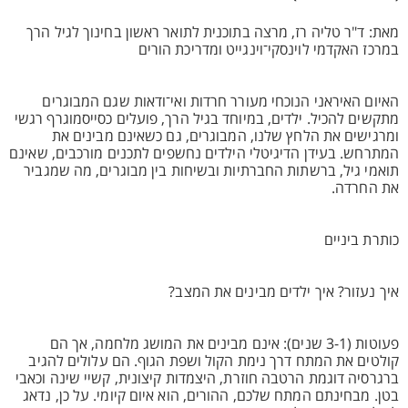
מאת: ד"ר טליה רז, מרצה בתוכנית לתואר ראשון בחינוך לגיל הרך
במרכז האקדמי לוינסקי־וינגייט ומדריכת הורים
האיום האיראני הנוכחי מעורר חרדות ואי־ודאות שגם המבוגרים
מתקשים להכיל. ילדים, במיוחד בגיל הרך, פועלים כסייסמוגרף רגשי
ומרגישים את הלחץ שלנו, המבוגרים, גם כשאינם מבינים את
המתרחש. בעידן הדיגיטלי הילדים נחשפים לתכנים מורכבים, שאינם
תואמי גיל, ברשתות החברתיות ובשיחות בין מבוגרים, מה שמגביר
את החרדה.
כותרת ביניים
איך נעזור? איך ילדים מבינים את המצב?
פעוטות (3-1 שנים): אינם מבינים את המושג מלחמה, אך הם
קולטים את המתח דרך נימת הקול ושפת הגוף. הם עלולים להגיב
ברגרסיה דוגמת הרטבה חוזרת, היצמדות קיצונית, קשיי שינה וכאבי
בטן. מבחינתם המתח שלכם, ההורים, הוא איום קיומי. על כן, נדאג