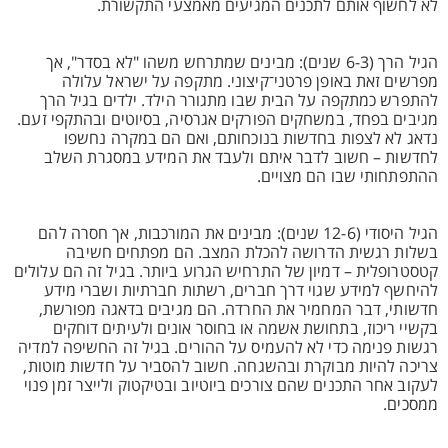
לא לחשוף אותם לתכנים המגיעים מאמצעי התקשורת.
הגיל הרך (6-3 שנים): מבינים שמתרחש משהו "לא בסדר", אך
מפרשים זאת באופן פרטני־קיצוני. מתקפה על ישראל עלולה
להתפרש כמתקפה על הבית שבו מתגורר הילד. ילדים בגיל הרך
מגיבים בפחד, במשחקים הפורקים אגרסיה, בסיוטים ובהתקפי זעם.
נדאג לא לצפות בחדשות בנוכחותם, ואם הם במקרה נחשפו
לחדשות – חשוב לדבר איתם ולעבד את המידע במסגרת השלב
ההתפתחותי שבו הם מצויים.
הגיל היסודי (12-6 שנים): מבינים את המורכבות, אך חסרה להם
בשלות רגשית הדרושה להכלת המצב. הם מפתחים חשיבה
קטסטרופלית – דמיון של התרחיש הגרוע ביותר. בגיל זה הם עלולים
להיחשף למידע שגוי דרך חברים, רשתות חברתיות ושברי מידע
חדשותי, דבר המחמיר את החרדה. הם מגיבים בדאגה מפורשת,
בקשיי ריכוז, בתחושת אשמה או בחוסר אונים ולעיתים דוחקים
רגשות פנימה כדי לא להעמיס על ההורים. בגיל זה החשיפה למדיה
צריכה להיות מבוקרת ובהשגחה. חשוב להסביר על חדשות מוטות,
לעקוב אחר התכנים שהם צורכים ביוטיוב ובטיקטוק ולייצר זמן פנוי
ממסכים.