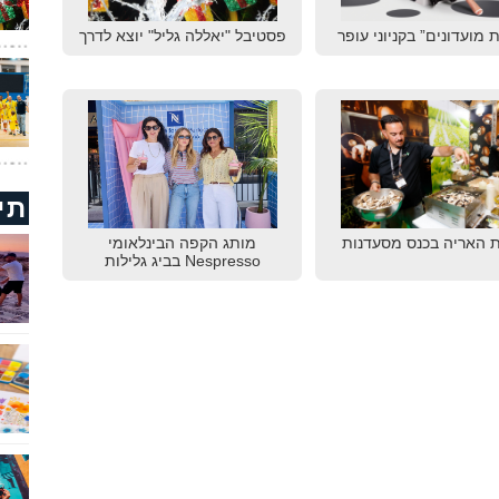
 מועדונים” בקניוני עופר
פסטיבל "יאללה גליל" יוצא לדרך
תי
 האריה בכנס מסעדנות
מותג הקפה הבינלאומי
Nespresso בביג גלילות