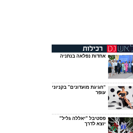
אחדות נפלאה בנתניה
“חגיגת מועדונים” בקניוני
עופר
פסטיבל "יאללה גליל"
יוצא לדרך