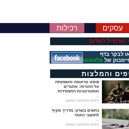
עסקים
רכילות
האימייל האדום
ו לבקר בדף
ייסבוק של
פלאשנט
פים והמלצות
פוסט טראומה והשפעתה
על ההורות: אתגרים
ואסטרטגיות התמודדות
...
טיפים והמלצות
| ממומן
נחשים בשרון: מדריך מקיף
לתושבי האזור
...
טיפים והמלצות
| ממומן