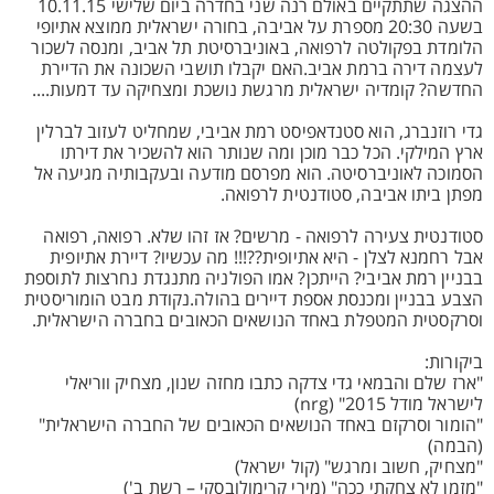
ההצגה שתתקיים באולם רנה שני בחדרה ביום שלישי 10.11.15
בשעה 20:30 מספרת על אביבה, בחורה ישראלית ממוצא אתיופי
הלומדת בפקולטה לרפואה, באוניברסיטת תל אביב, ומנסה לשכור
לעצמה דירה ברמת אביב.האם יקבלו תושבי השכונה את הדיירת
החדשה? קומדיה ישראלית מרגשת נושכת ומצחיקה עד דמעות....
גדי רוזנברג, הוא סטנדאפיסט רמת אביבי, שמחליט לעזוב לברלין
ארץ המילקי. הכל כבר מוכן ומה שנותר הוא להשכיר את דירתו
הסמוכה לאוניברסיטה. הוא מפרסם מודעה ובעקבותיה מגיעה אל
מפתן ביתו אביבה, סטודנטית לרפואה.
סטודנטית צעירה לרפואה - מרשים? אז זהו שלא. רפואה, רפואה
אבל רחמנא לצלן - היא אתיופית??!!! מה עכשיו? דיירת אתיופית
בבניין רמת אביבי? הייתכן? אמו הפולניה מתנגדת נחרצות לתוספת
הצבע בבניין ומכנסת אספת דיירים בהולה.נקודת מבט הומוריסטית
וסרקסטית המטפלת באחד הנושאים הכאובים בחברה הישראלית.
ביקורות:
"ארז שלם והבמאי גדי צדקה כתבו מחזה שנון, מצחיק ווריאלי
לישראל מודל 2015" (nrg)
"הומור וסרקזם באחד הנושאים הכאובים של החברה הישראלית"
(הבמה)
"מצחיק, חשוב ומרגש" (קול ישראל)
"מזמן לא צחקתי ככה" (מירי קרימולובסקי – רשת ב')