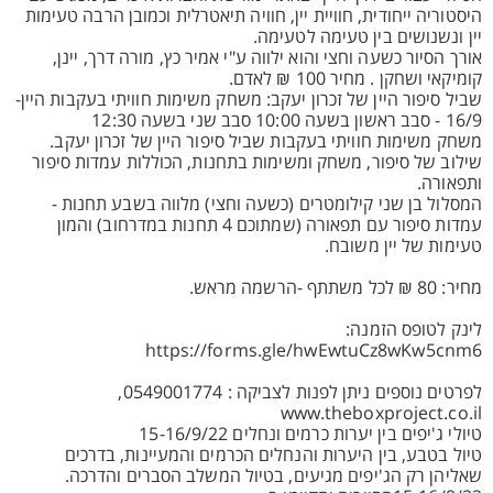
היסטוריה ייחודית, חוויית יין, חוויה תיאטרלית וכמובן הרבה טעימות
יין ונשנושים בין טעימה לטעימה.
אורך הסיור כשעה וחצי והוא ילווה ע"י אמיר כץ, מורה דרך, יינן,
קומיקאי ושחקן . מחיר 100 ₪ לאדם.
שביל סיפור היין של זכרון יעקב: משחק משימות חוויתי בעקבות היין-
16/9 - סבב ראשון בשעה 10:00 סבב שני בשעה 12:30
משחק משימות חוויתי בעקבות שביל סיפור היין של זכרון יעקב.
שילוב של סיפור, משחק ומשימות בתחנות, הכוללות עמדות סיפור
ותפאורה.
המסלול בן שני קילומטרים (כשעה וחצי) מלווה בשבע תחנות -
עמדות סיפור עם תפאורה (שמתוכם 4 תחנות במדרחוב) והמון
טעימות של יין משובח.
מחיר: 80 ₪ לכל משתתף -הרשמה מראש.
לינק לטופס הזמנה:
https://forms.gle/hwEwtuCz8wKw5cnm6
לפרטים נוספים ניתן לפנות לצביקה : 0549001774,
www.theboxproject.co.il
טיולי ג'יפים בין יערות כרמים ונחלים 15-16/9/22
טיול בטבע, בין היערות והנחלים הכרמים והמעיינות, בדרכים
שאליהן רק הג'יפים מגיעים, בטיול המשלב הסברים והדרכה.