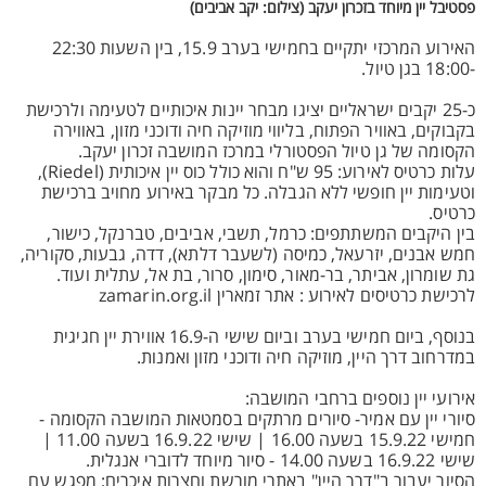
פסטיבל יין מיוחד בזכרון יעקב (צילום: יקב אביבים)
האירוע המרכזי יתקיים בחמישי בערב 15.9, בין השעות 22:30
-18:00 בגן טיול.
כ-25 יקבים ישראליים יציגו מבחר יינות איכותיים לטעימה ולרכישת
בקבוקים, באוויר הפתוח, בליווי מוזיקה חיה ודוכני מזון, באווירה
הקסומה של גן טיול הפסטורלי במרכז המושבה זכרון יעקב.
עלות כרטיס לאירוע: 95 ש"ח והוא כולל כוס יין איכותית (Riedel),
וטעימות יין חופשי ללא הגבלה. כל מבקר באירוע מחויב ברכישת
כרטיס.
בין היקבים המשתתפים: כרמל, תשבי, אביבים, טברנקל, כישור,
חמש אבנים, יזרעאל, כמיסה (לשעבר דלתא), דדה, גבעות, סקוריה,
גת שומרון, אביתר, בר-מאור, סימון, סרור, בת אל, עתלית ועוד.
לרכישת כרטיסים לאירוע : אתר זמארין zamarin.org.il
בנוסף, ביום חמישי בערב וביום שישי ה-16.9 אווירת יין חגיגית
במדרחוב דרך היין, מוזיקה חיה ודוכני מזון ואמנות.
אירועי יין נוספים ברחבי המושבה:
סיורי יין עם אמיר- סיורים מרתקים בסמטאות המושבה הקסומה -
‏חמישי 15.9.22 בשעה 16.00 ‏| שישי 16.9.22 בשעה 11.00 |
שישי 16.9.22 בשעה 14.00 - סיור מיוחד לדוברי אנגלית. ‏ ‏
הסיור יעבור ב"דרך היין" באתרי מורשת וחצרות איכרים; מפגש עם