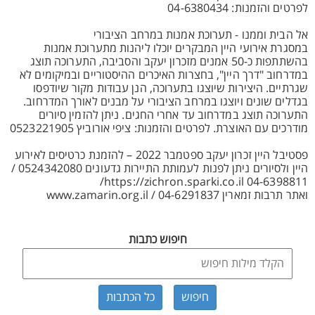
לפרטים והזמנות: 04-6380434
אל הבית וממנו - תערוכת אמנות במרחב הציבורי
במסגרת אירועי היין המבקרים יוכלו ליהנות מתערוכת אמנות
בהשתתפות כ-50 אמנים מזכרון יעקב והסביבה, התערוכה תוצג
במדרחוב "דרך היין", בחצרות האיכרים ההיסטוריים ובמיקומים לא
שגרתיים. היצירות שיוצגו בתערוכה, הנן עבודות מקור שיודפסו
בגדלים שונים ויוצגו במרחב הציבורי על מבנים לאורך המדרחוב.
התערוכה תוצג במדרחוב עד אחרי החגים. ניתן להזמין סיורים
מודרכים עם האוצרת. לפרטים והזמנות: ציפי אורוביץ 0523221905
פסטיבל היין זכרון יעקב ספטמבר 2022 – להזמנת כרטיסים לאירוע
היין ולסיורים ניתן לפנות לעמותת התיירות גדעונים 0524342080 /
04-6398811 https://zichron.sparki.co.il/
ואתר תרבות זמארין www.zamarin.org.il / 04-6291837
חיפוש כתבות
כל הכתבות