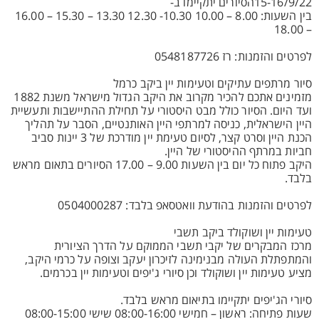
15-16/9/22הסיורים יתקיימו ב-
בין השעות: 8.00 – 10.00 10.30- 12.30 13.30 – 15.30 – 16.00
– 18.00
לפרטים והזמנות: רז 0548187726
סיור מרתפים עתיקים וטעימות יין ביקב כרמל
מזמינים אתכם להכיר מקרוב את היקב הגדול מישראל משנת 1882
ועד היום. הסיור כולל מבט היסטורי על תחילת ההתיישבות ותעשיית
היין הישראלית, כניסה למרתפי היין האותנטיים, הסבר על תהליך
הכנת היין וסרט קצר, לסיום טעימת יין מודרכת של 3 יינות סביב
חביות במרתף ההיסטורי של היין.
היקב פתוח כל יום בין השעות 9.00 – 17.00 הסיורים בתאום מראש
בלבד.
לפרטים והזמנות בהודעת וואטסאפ בלבד: 0504000287
טעימות יין ושוקולד ביקב תשבי
מרכז המבקרים של יקבי תשבי הממוקם על הדרך הציורית
והמתפתלת העולה מבנימינה לזיכרון יעקב וצופה על כרמי היקב,
מציע טעימות יין ושוקולד וכן סיורי ג'יפים וטעימות יין בכרמים.
סיורי הג'יפים יתקיימו בתיאום מראש בלבד.
שעות פתיחה: ראשון – חמישי 08:00-16:00 שישי 08:00-15:00