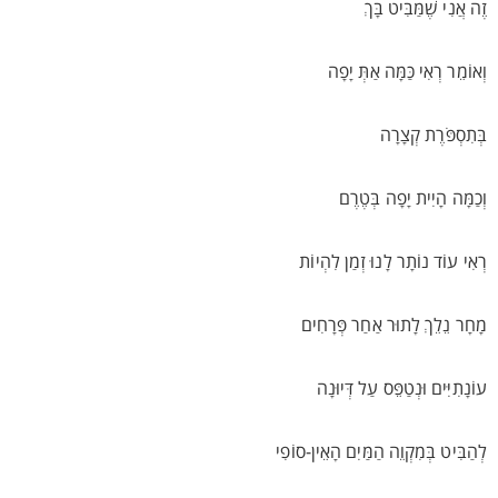
זֶה אֲנִי שֶׁמַּבִּיט בָּךְ
וְאוֹמֵר רְאִי כַּמָּה אַתְּ יָפָה
בְּתִסְפֹּרֶת קְצָרָה
וְכַמָּה הָיִית יָפָה בְּטֶרֶם
רְאִי עוֹד נוֹתָר לָנוּ זְמַן לִהְיוֹת
מָחָר נֵלֵךְ לָתוּר אַחַר פְּרָחִים
עוֹנָתִיִּים וּנְטַפֵּס עַל דְּיוּנָה
לְהַבִּיט בְּמִקְוֵה הַמַּיִם הָאֵין-סוֹפִי