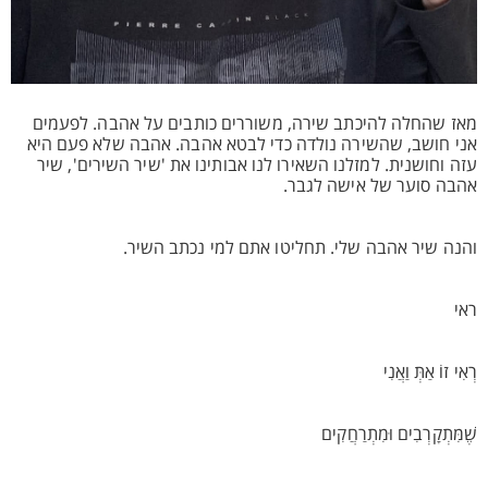
מאז שהחלה להיכתב שירה, משוררים כותבים על אהבה. לפעמים
אני חושב, שהשירה נולדה כדי לבטא אהבה. אהבה שלא פעם היא
עזה וחושנית. למזלנו השאירו לנו אבותינו את 'שיר השירים', שיר
אהבה סוער של אישה לגבר.
והנה שיר אהבה שלי. תחליטו אתם למי נכתב השיר.
ראי
רְאִי זוֹ אַתְּ וַאֲנִי
שֶׁמִּתְקָרְבִים וּמִתְרַחֲקִים