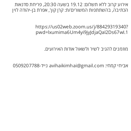
אירוע קרוב ללא תשלום: 19.12 בשעה 20:30, פריחת סדנאות
הכתיבה, בהשתתפות המשורים/ת: קרן קוך, אפרת בן-יהודה לוין
https://us02web.zoom.us/j/88429319340?
pwd=lxumima6Um4yi9jyJdjaQaI2Ds67wI.1
מוזמנים להגיב לשיר ולשאול אודות האירועים.
אביחי קמחי: avihaikimhai@gmail.com נייד-0509207788