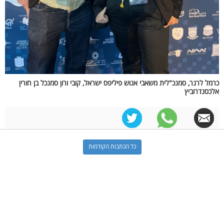
כרמל לרנר, סמנכ"לית משאבי אנוש פיליפס ישראל, קובי ורון סמנכל בן חורין
אלכסנדרוביץ
כל הכתבות הקודמות