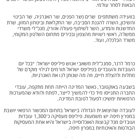
הבאות לסחר עולמי.
בוועידה משתתפים שרים (שר הפנים, שר האנרגיה, שר הבינוי
והשיכון, השרה להגנת הסביבה, שר החקלאות וביטחון המזון, שרת
החדשנות והמדע, השר לשיתוף פעולה אזורי), מנכ"לי משרדי
ממשלה, ראשי רשויות מהצפון ובכירים מתחום השלטון המקומי,
משרד הכלכלה, ועוד.
כרמל לרנר, סמנכ"לית משאבי אנוש פיליפס ישראל: ״בכל יום
העובדות והעובדים בפיליפס ישראל תורמים לגילוי מוקדם של
מחלות ולהצלת חיים, וזה מה שנותן לנו את האנרגיות.
בשבעה באוקטובר, כאשר המדינה הייתה תחת מתקפה, עובדי
החברה התגייסו מיד כדי להמשיך לייצר, לפתח ולוודא שהמערכות
הרפואיות ימשיכו לפעול לטובת המדינה.
לעובדה שהיצואנית הגדולה בישראל בתחום המכשור הרפואי יושבת
במפרץ חיפה יש משמעות. פיליפס מעסיקה כ־1,300 עובדות
ועובדים מכל קבוצות האוכלוסייה בישראל והיא אחת המעסיקות
הבולטות והאיכותיות במפרץ חיפה.