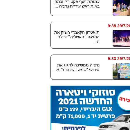
עמותת "שף פקטורי" זכתה
באות ראש עיריית נתניה ...
29/7/2026
תיאטרון הקאמרי השיק את
ההצגה ״האשליה״ וכולם
ה...
29/7/2026
נתניה ממשיכה לחגוג את
אירועי "שמש בשכונות": א...