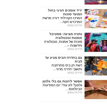
יריד אומנים חגיגי בחול
המועד סוכות
המרכז הקהילתי דורה מרשת
המרכזים הקה...
תיירות ונופש
נתניה מציגה: פסטיבל
אומנות וטכנולוגיה
סוכות של אמנות, טכנולוגיה
וחדשנות –...
תיירות ונופש
גם בחדרה הביס מגיע עד
לבית
רשת תן ביס מתרחבת
ותושבי חדרה מרווי...
תיירות ונופש
אפשר ליהנות גם בלי גלוטן
גלוטן? לא עוד! יום המודעות
הבינלאומ...
תיירות ונופש