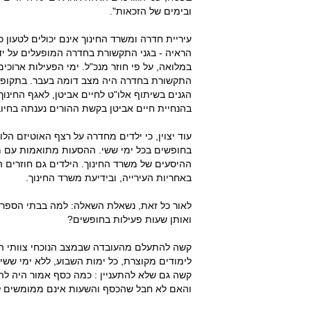
ובימים של הזכאות".
עיריית חדרה ומשרד החינוך אינם יכולים לטעון כ
הראיה - בגני התקשורת בחדרה המופעלים על יד
במלואה, על פי חוזר מנכ"ל. ימי הפעילות ארוכים
התקשורת בחדרה היה מצב דומה בעבר. בתקופת כ
הגנים בשיתוף אלו"ט לחיים אביטן, לאגף החינוך
בהנחיית חיים אביטן בקשת ההורים נענתה בחיוב
עוד יצוין, כי ילדים מחדרה על רצף האוטיזם ה
בחופשים בכל ימי ששי. ההסעות מתואמות עם מח
ההיסעים של משרד החינוך. הילדים גם חוזרים 
באחריות העירייה, ובידיעת משרד החינוך.
לאור כל זאת, נשאלת השאלה: למה בבתי הספר 
ואותן שעות פעילות בחופשים?
קשה להתעלם מהעובדה שבמצב הנוכחי צוותי ה
לימודים מקוצרת, כל ימות השבוע, ללא ימי ששי
קשה גם שלא להתעניין : כמה כסף אמור היה להי
והאם לא חבל שהכסף והשעות אינם ממומשים ל