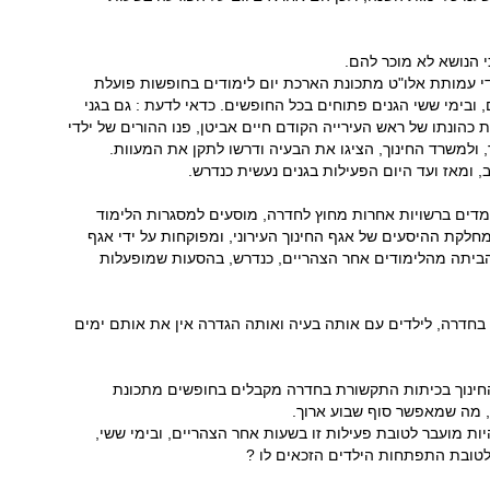
י הנושא לא מוכר להם.
י עמותת אלו"ט מתכונת הארכת יום לימודים בחופשות פועלת
, ובימי ששי הגנים פתוחים בכל החופשים. כדאי לדעת : גם בגני
הונתו של ראש העירייה הקודם חיים אביטן, פנו ההורים של ילדי
, ולמשרד החינוך, הציגו את הבעיה ודרשו לתקן את המעוות.
, ומאז ועד היום הפעילות בגנים נעשית כנדרש.
לומדים ברשויות אחרות מחוץ לחדרה, מוסעים למסגרות הלימוד
לקת ההיסעים של אגף החינוך העירוני, ומפוקחות על ידי אגף
הביתה מהלימודים אחר הצהריים, כנדרש, בהסעות שמופעלות
בחדרה, לילדים עם אותה בעיה ואותה הגדרה אין את אותם ימים
חינוך בכיתות התקשורת בחדרה מקבלים בחופשים מתכונת
, מה שמאפשר סוף שבוע ארוך.
ות מועבר לטובת פעילות זו בשעות אחר הצהריים, ובימי ששי,
טובת התפתחות הילדים הזכאים לו ?