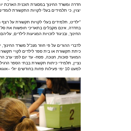
חדרה ומשרד החינוך במסגרת תוכנית הארכת יום
יצוין, כי תלמידים בעלי לקויות התקשורת לומד
"ילדינו, תלמידים בעלי לקויות תקשורת על רצף
בחדרה, אינם מקבלים בתאריכי חופשות את סל ה
החינוך, ובניגוד לזכויות המגיעות לילדים, עליהם
לדברי ההורים על פי חוזר מנכ"ל משרד החינוך, 
כיתת תקשורת או בית ספר לילדים לקויי תקשורת
המועד סוכות, חנוכה, פסח- עד יום לפני ערב החג, ובחופש הגדול- החל 
נציין, תלמידי כיתות תקשורת בבתי הספר הרגילים
למעט 10 ימי פעילות פחות בחודשים יולי –אוגוסט על פי חוזר מנכ"ל .