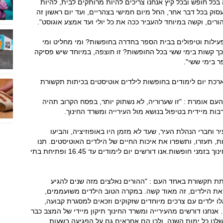
 בכל חופש ובכל קיץ אנחנו צריכים להיות מרותקים לבית, להיות
סוק בכל דבר אחר, החל מיום חמישי בצהריים, ועד יום ראשון זה
הורים, וקשה במיוחד להעביר ככה את כל יולי ועד אמצע אוגוסט".
ילות וטיפולים בבית הספר בחדרה בחופשות? ומי מחליט ומי
כך קשות בימי ששי בכל החופשות? זו חוצפה, במיוחד שיש פסיקה
 בימי ששי".
רכת יום לימודים בחופשות לילדים אוטיסטים בכיתות תקשורת
ם אומרת : "זו שערוריה, לא נשתוק יותר, בפסח הקרוב תהיה
ות מיידית בטיפול בנושא מול העירייה ומשרד החינוך.
ר וחברי הנהלת העיר, שעד לא מזמן היו באופוזיציה, והביעו
לות, תעזרו, ותשפרו את איכות החיים של הילדים האוטיסטים. תנו
להם את המגיע להם על פי חוזר מנכל משרד החינוך בזמני חופשות.אנו דורשים יום לימודים עד 16.45 ופתיחת בתי
תת תקשורת באחד העם : "ההורים נאלצים מזה שנים להגיע
את הילדים, זה מאוד קשה. במקרה הטוב הילדים משועממים,
ו ילדים עם צרכים מיוחדים שזקוקים וזכאים למסגרת קבועה,
. אנחנו דורשים מהעירייה ומשרד החינוך תיקון מיידי של המצב כבר
לנו כל ימות השנה, ולכן הם אחראים גם על הפגיעה בשעות