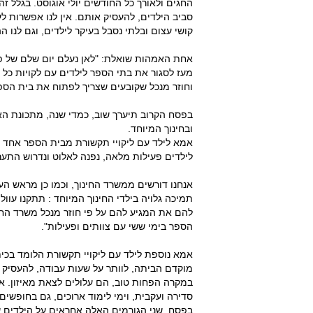
החגים ולאורך כל החודשים יולי אוגוסט. בגלל זה
סביב הילדים, להעסיק אותם. אין לנו אפשרות לע
קושי עצום ובלתי נסבל בעיקר לילדים, וגם לנו ה
אחת האמהות שואלת: "לאן נעלם יום שלם של פע
מעז לסגור את בתי הספר לילדים עם לקויות כל 
וחוזר מנכל שקובעים שצריך לפתוח את בית הספר
בפסח הקרוב תיערך שוב, כמדי שנה, מתכונת הא
ובחינוך המיוחד.
אמא לילד עם ליקויי תקשורת מבית הספר אחד הע
לילדים פעילות מלאה, נפנה לאלוט ונדרוש התערב
אנחנו דורשים ממשרד החינוך, וכמו כן מראש העי
תמיכה גלויה בילדי החינוך המיוחד : תתקנו עוו
הספר בימי ששי עם צוותים ופעילות".
אמא נוספת לילד עם ליקויי תקשורת הלומד בכי
מוקדם הביתה, לוותר על שעות עבודה, להעסיק 
במקרה הפחות טוב, הם עלולים לצאת מאיזון. אל
סדירה ועקבית, וימי לימוד ארוכים, גם בחופשים
בפסח, שני הגורמים האלה אחראים על הילדים ש