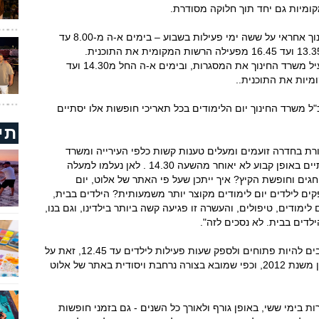
קומיות גם יחד תוך חלוקה מסודרת.
קיימים שני מודלים להפעלה. האחד: משרד החינוך אחראי על ששה ימי פעילות בשבוע – בימים א-ה מ-8.00 עד
המודל השני: בימים א-ה מ-8.00 עד 14.30 מפעיל משרד החינוך את המסגרות, ובימים א-ה החל מ14.30 ועד
"ל משרד החינוך יום הלימודים בכל תאריכי חופשות אלו יסתיים
תי
רת בחדרה זועמים ומעלים טענות קשות כלפי העירייה ומשרד
החינוך: "זו חוצפה. יום הלימודים בחופשות מסתיים באופן קבוע לא יאוחר מהשעה 14.30 . לאן נעלמו למעלה
ים וחופשת הקיץ? איך ייתכן שעל פי האתר של אלוט, יום
 ובפועל בחדרה מספקים לילדים יום לימודים מקוצר יותר משמעותית? הילדים בבית,
מודים, טיפולים, והעשרה זו פגיעה קשה ביותר בילדינו, וגם בנו,
לדים בבית. לא נסכים לזה".
עוד טוענים ההורים, כי בימי ששי בתי הספר חייבים להיות פתוחים ולספק שעות פעילות לילדים עד 12.45, זאת על
פי חוזר מנכל, שקיבל תוקף בבית המשפט העליון משנת 2012, וכפי שמובא בצורה נרחבת ויסודית באתר של אלוט
 בימי ששי, באופן גורף ולאורך כל השנים - גם בזמני חופשות