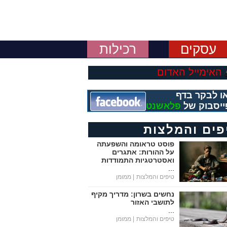
עסקים
רכילות
האימייל האדום
ו לבקר בדף
ייסבוק של
פלאשנט
פים והמלצות
פוסט טראומה והשפעתה
על ההורות: אתגרים
ואסטרטגיות התמודדות
...
טיפים והמלצות
| ממומן
נחשים בשרון: מדריך מקיף
לתושבי האזור
...
טיפים והמלצות
| ממומן