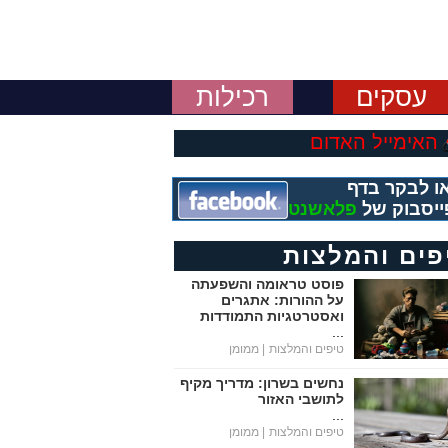
עסקים
רכילות
האימייל האדום
ו לבקר בדף
ייסבוק של
פלאשנט
פים והמלצות
פוסט טראומה והשפעתה
על ההורות: אתגרים
ואסטרטגיות התמודדות
...
טיפים והמלצות
| ממומן
נחשים בשרון: מדריך מקיף
לתושבי האזור
...
טיפים והמלצות
| ממומן