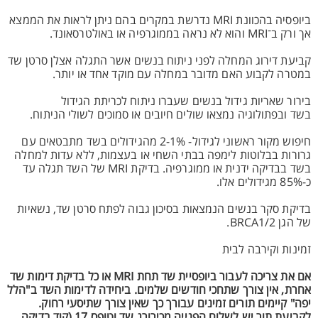
ביופסיה בהכוונת MRI נדרשת במקרים בהם ניתן לראות את הממצא
אך ורק ב־MRI והוא לא נראה בממוגרפיה או באולטרסאונד.
קביעת דירוג המחלה לפני ניתוח בנשים אשר התגלה אצלן סרטן שד
במטרה לקבוע האם מדובר במחלה עם מוקד אחד או יותר.
בירור שאריות גידול בנשים שעברו ניתוח לכריתת הגידול
בשד ובפתולוגיה נמצאו שולים חיובים או סמוכים לשולי הניתוח.
חיפוש מקור ראשוני לגידול- 2-1% מהגידולים בשד מתבטאים עם
גרורות בבלוטות לימפה בבתי השחי או בעצמות, ללא עדות למחלה
בשד בבדיקה ידנית או ממוגרפיה. בדיקת MRI של השד תגלה עד
כ-85% מגידולים אלו.
בדיקת סקר בנשים הנמצאות בסיכון גבוה לפתח סרטן שד, נשאיות
של הגן BRCA1/2.
זמינות וקירבה לבית
אם את צריכה לעבור ביופסיית שד תחת MRI או כל בדיקת דימות שד
אחרת, אין צורך שתחכי חודשים שלמים. ביחידה לדימות השד ב"הלל
יפה" קיימים תורים זמינים עבורך כך שאין צורך שתיסעי רחוק.
לקביעת תור יש לשלוח הפנייה מכירורג שד וטופס 17 (קוד בדיקה