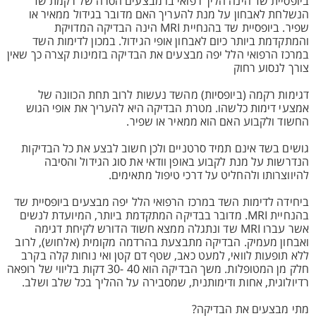
ביופסיית שד הינה הליך רפואי בו מבצעים הסרה של רקמת שד
הנשלחת לאבחון על מנת להעריך האם מדובר בגידול ממאיר או
שפיר. ביופסיית שד בהנחיית MRI הינה הבדיקה המדויקת
והמתקדמת ביותר כיום לאבחון אופי הגידול. במכון לדימות השד
במרכז הרפואי הלל יפה מבצעים את הבדיקה בזמינות קצרה כך שאין
צורך לנסוע רחוק
דגימות רקמה (ביופסיות) מהשד נעשות לרוב תחת הכוונה של
אמצעי דימות כלשהו. מטרת הבדיקה היא להעריך את אופי הגוש
החשוד ולקבוע האם הוא ממאיר או שפיר.
גושים בשד אינם תמיד סרטניים ולכן חשוב לבצע את כל הבדיקות
הנדרשות על מנת לקבוע באופן וודאי את סוג הגידול והסיבה
להיווצרותו ולהחליט על דרכי טיפול מתאימים.
ביחידה לדימות השד במרכז הרפואי הלל יפה מבצעים ביופסיית שד
בהנחיית MRI. מדובר בבדיקה המתקדמת ביותר, המיועדת לנשים
אשר עברו MRI שד ונתגלה ממצא חשוד הדורש לקיחת דגימה
ואבחון מעמיק. הבדיקה מתבצעת בהרדמה מקומית (אלחוש), לרוב
ללא תופעות לוואי, למעט כאב, שטף דם קטן ואי נוחות קלה בקרב
חלק מן המטופלות. משך הבדיקה הוא 40 -30 דקות בליווי של רופאה
רדיולוגית, אחות ודימותנית, שמסבירה על ההליך בכל שלב ושלב.
מתי מבצעים את הבדיקה?