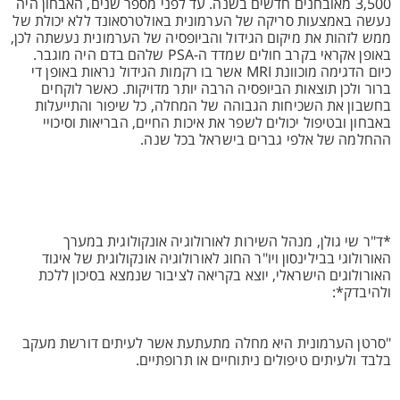
3,500 מאובחנים חדשים בשנה. עד לפני מספר שנים, האבחון היה
נעשה באמצעות סריקה של הערמונית באולטרסאונד ללא יכולת של
ממש לזהות את מיקום הגידול והביופסיה של הערמונית נעשתה לכן,
באופן אקראי בקרב חולים שמדד ה-PSA שלהם בדם היה מוגבר.
כיום הדגימה מוכוונת MRI אשר בו רקמות הגידול נראות באופן די
ברור ולכן תוצאות הביופסיה הרבה יותר מדויקות. כאשר לוקחים
בחשבון את השכיחות הגבוהה של המחלה, כל שיפור והתייעלות
באבחון ובטיפול יכולים לשפר את איכות החיים, הבריאות וסיכויי
ההחלמה של אלפי גברים בישראל בכל שנה.
*ד"ר שי גולן, מנהל השירות לאורולוגיה אונקולוגית במערך
האורולוגי בבילינסון ויו"ר החוג לאורולוגיה אונקולוגית של איגוד
האורולוגים הישראלי, יוצא בקריאה לציבור שנמצא בסיכון ללכת
ולהיבדק*:
"סרטן הערמונית היא מחלה מתעתעת אשר לעיתים דורשת מעקב
בלבד ולעיתים טיפולים ניתוחיים או תרופתיים.