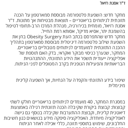
ד"ר אסנת רזיאל
מחקר חדש: השפעת פלטפורמה מבוססת סמארטפון על הכנה
תזונתית לניתוחים בריאטריים – תוצאות מבטיחות אך מתונות. ד”ר
אסנת רזיאל, מומחית בכירורגיה, מנהלת המרכז הרב-תחומי לטיפול
בהשמנת יתר, אסיא מדיקל, אסותא רמת החייל.
מחקר חדש שהתפרסם בכתב העת Obesity Surgery בחן את
השפעת שילוב פלטפורמה דיגיטלית מבוססת סמארטפון בתהליך
ההכנה התזונתית למועמדים לניתוחים מטבוליים בריאטריים.
המחקר, שנערך כניסוי מבוקר ואקראי, בדק האם תוספת של
אפליקציה ייעודית תשפר את הידע התזונתי, ההתנהגויות
הבריאותיות והפעילות הגופנית בקרב המטופלים לפני הניתוח.
שיפור בידע התזונתי והקפדה על הנחיות, אך השפעה קלינית
מינימלית
במסגרת המחקר, 40 מועמדים לניתוחים בריאטריים חולקו לשתי
קבוצות: קבוצת ביקורת שקיבלה הכנה תזונתית רגילה באמצעות
דיאטנית קלינית, וקבוצת ההתערבות שקיבלה בנוסף גם גישה
לאפליקציה מיוחדת. האפליקציה סיפקה מידע בנושאים כגון חשיבות
החלבונים, שימוש בתוספי תזונה, כללי אכילה לאחר הניתוח