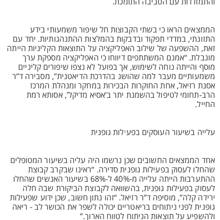
והתמודדות עם הסביבה התומכת.
הממצאים הראו כי בשתי הקבוצות חל שיפור משמעותי בידע
התזונתי, במדדי תפקוד ובדבקות בהמלצות ההתנהגותיות. יחד עם
זאת, ההשפעה של שילוב האפליקציה על התוצאות הקליניות הייתה
מוגבלת. “אמנם המשתתפים דיווחו כי האפליקציה מספקת ערך
מוסף והייתה נוחה לשימוש, אך בפועל לא נצפו שיפורים קליניים
משמעותיים מעבר למה שהושג בהדרכת הדיאטנית”, מסבירה ד”ר
אסנת רזיאל, אחת החוקרות הבכירות במחקר ומנהלת המרכז
הרב-תחומי לטיפול בהשמנת יתר ב’אסיא מדיקל’, אסותא רמת
החייל.
עלייה בשיעור העוסקים בפעילות גופנית
אחד הממצאים החשובים שכן נרשמו היה עליה בשיעור המטופלים
שהחלו לעסוק בפעילות גופנית סדירה. “ראינו שבקרב קבוצת
ההתערבות הייתה עלייה מ-40% ל-68% בשיעור האנשים שהחלו
לעסוק בפעילות גופנית, בהשוואה לקבוצת הביקורת שבה חלה
ירידה קלה”, מוסיפה ד”ר רזיאל. “זהו נתון חשוב, שכן ידוע שפעילות
גופנית לפני ניתוחים בריאטריים יכולה לשפר את הכושר לב - ריאה
ולהשפיע על תוצאות הניתוח לטווח הארוך.”