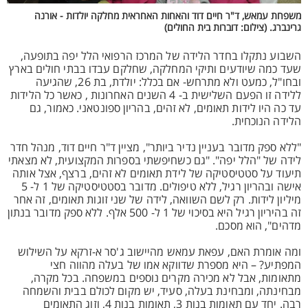
משפחת עמאש, ד"ר חיים דוד והאחות האחראית מחלקה יולדות - אורנה
גרינברג. (צילום: דוברות בית החולים)
השבוע נתקלו בחדר הלידה של המרכז הרפואי הלל יפה בתופעה,
שעד כמה שיודעים ותיקי המחלקה, שחלקם עבדו בבתי חולים בארץ
ובחו"ל, כמעט ולא מתרחש- אם בכלל: יולדת, בת 26, שהגיעה
ללידה זו הפעם השלישית ב- 4 השנים האחרונות , כאשר כל הלידות
עד כה היו לידות תאומים, לא זהים, בהריון ספונטאני. כאמור, גם
הלידה הנוכחית.
"ללא ספק מדובר בעניין נדיר ביותר", מציין ד"ר חיים דוד, מנהל חדר
לידה של "הלל יפה". "גם כשחיפשתי בספרות המקצועית, לא מצאתי
תיעוד על סטטיסטיקה של לידת תאומים לא זהים, ברצף, אצל אותה
אישה ובהריון רגיל, ללא טיפולים. מדובר בסטטיסטיקה של 1 ל- 5
מיליון לידות. רק לשם השוואה, לידה של שני זוגות תאומים, זה אחר
זה בהיריון רגיל היא בסיכוי של 1 ל- 500 אלף. ללא ספק מדובר בנתון
מדהים", הוא מסכם.
ומה אומרת האם, עפאת עמאש מהיישוב ג'סר א-זרקא על השילוש
המפתיע? – היא מספרת שדווקא אמו של בעלה מהווה חצי
מתאומות, אבל לא מכירה מקרים נוספים במשפחה. בכל מקרה,
מבחינתה, ומבחינת בעלה, סעיד, יש מקום לכולם בבית והשמחה
רבה. יחד עם תאומות בנות 3, תאומות בנות 4, וזוג התאומים