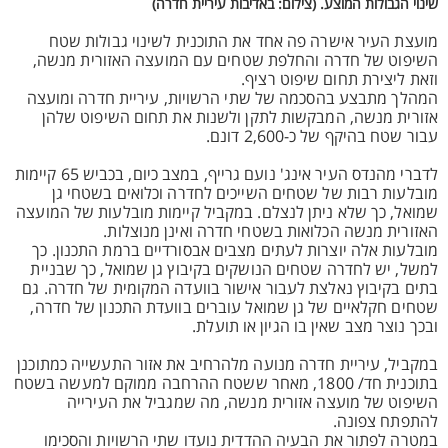
שינוי הגבולות המוצע. (צילום: באדיבות עיריית חדרה)
מועצת העיר אישרה פה אחד את התוכנית לשינוי גבולות שטח
השיפוט של חדרה והחלפת שטחים עם המועצה האזורית מנשה,
וזאת ליצירת תחום שיפוט רציף.
המהלך מתבצע בהסכמה של שתי הרשויות, עיריית חדרה ומועצה
אזורית מנשה, המבקשות לתקן ולשנות את תחום השיפוט שלהן
עבור שטח בהיקף של כ-2,600 דונם.
לדברי מהנדס העיר אינג' נועם גרייף, במצב כיום, בכביש 65 קיימות
מובלעות רבות של שטחים השייכים לחדרה וכלואים בשטחי גן
שמואל, כך שלא ניתן לנצלם. במקביל קיימות מובלעות של המועצה
האזורית מנשה הכלואות בשטחי חדרה ואינן מנוצלות.
מובלעות אלה יוצרות לעתים מצבים אבסורדיים ברמת התכנון. כך
למשל, יש לחדרה שטחים הנושקים בקיבוץ גן שמואל, כך שבניית
בתים בקיבוץ נאלצת לעבור אישור בוועדה המקומית של חדרה. גם
שטחים חקלאיים של גן שמואל עוברים בוועדת התכנון של חדרה,
ובכך נוצר מצב שאין בו הגיון או תועלת.
במקביל, עיריית חדרה מנועה מלהרחיב את אזור התעשייה כמתוכנן
בתוכנית חד/ 1800, מאחר ששטח ההרחבה ממוקם למעשה בשטח
השיפוט של מועצה אזורית מנשה, מה שמגביל את העירייה
להתפתח צפונה.
במטרה לפתור את הבעיה ההדדית נועדו שתי הרשויות והסכימו