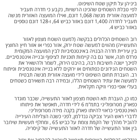
ביניהן על תיקון שטח השיפוט.
לפי טבלת השטחים שהכינו הרשויות, נקבע כי חדרה תעביר
למועצה אזורית מנשה 1,068 דונם, ואילו המועצה האזורית מנשה
תעביר לחדרה 1,400 דונם באזור כביש 64, ו-128 דונם נוספים
באזור כביש 4.
רוב השטחים הכלולים בבקשה (למעט השטח מצפון לאזור
התעשייה) מהווים למעשה שטח ירוק, אזור כפרי או אזור חיץ החוצץ
בין עיריית חדרה הבנויה באינטנסיביות לבין המועצה המקומית
פרדס חנה, אשר גם בה קיימות תוכניות לציפוף ובנייה אינטנסיביים.
לפיכך ישנה חשיבות רבה, בהיבט הירוק, לשמר ולהשאיר את
השטחים הנידונים כפתוחים או ירוקים ללא בנייה אינטנסיבית ופיתוח
רב. העברת תחום השיפוט לידי מועצה אזורית מנשה תבטיח
למעשה את עתיד השטחים הללו, ובמידה רבה תשאירם כשטחים
בעלי אופי כפרי וזיקה חקלאית.
כמו כן, העברת תא השטח מצפון לאזור התעשייה, שכבר מוגדר
כפארק מטרופוליני בתמ"מ 6 לידי חדרה, תאפשר את פיתוחו
האינטנסיבי כראוי להיותו פארק בקנה מידה מטרופוליני.
לדברי ראש העיר צביקה גנדלמן, לפני כשנה הצליחה העירייה
להוביל מהלך של הקמת צומת על כביש 65 , ומחלף תעשיות שיחבר
בין אזור התעשייה של חדרה לאזור התעשייה של קיסריה.