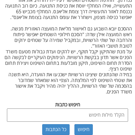
גנדלמן: "החלפת השטחים תאפשר לעירייה להרחיב את אזור
התעשייה, ואילו המחלף יווסת את כניסת התנועה. כיום רוב התנועה
נכנסת לאזור התעשייה דרך צומת אליאנס. המחלף מכביש 65
יאפשר כניסה מצפון, וישחרר את עומס התנועה בצומת אליאנס".
ההסכם יובא השבוע גם לאישור מליאת המועצה האזורית מנשה.
ראש המועצה אילן שדה: "הסכם חילופי השטחים יאפשר פיתוח
והרחבה של שתי הרשויות, ובמקביל שמירה על שטחים ירוקים
לטובת תושבי האזור".
על מנת שהתיקון יקבל תוקף, יש להקים ועדת גבולות מטעם משרד
הפנים אשר תדון בבקשת הרשויות. הנימוקים העיקריים לבקשה הם
הסדרת תחום השיפוט, תיקון מובלעות בתחום השיפוט ויצירת תחום
שיפוט רציף.
במידה שהנתונים שיציגו הרשויות ישכנעו את הוועדה, היא תשנה
את שטחי השיפוט לפי המלצתה. הצפי הוא שמאחר שמדובר
בהסכמה של שתי הרשויות, ההליך יהיה מהיר ויקבל את אישור
משרד הפנים.
חיפוש כתבות
כל הכתבות