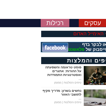
עסקים
רכילות
האימייל האדום
ו לבקר בדף
ייסבוק של
פלאשנט
פים והמלצות
פוסט טראומה והשפעתה
על ההורות: אתגרים
ואסטרטגיות התמודדות
...
טיפים והמלצות
| ממומן
נחשים בשרון: מדריך מקיף
לתושבי האזור
...
טיפים והמלצות
| ממומן