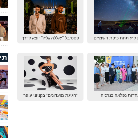
 קיץ תחת כיפת השמיים
פסטיבל "יאללה גליל" יוצא לדרך
תי
חדות נפלאה בנתניה
“חגיגת מועדונים” בקניוני עופר