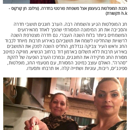
הכנת המופלטות בעיצומן אצל משפחת פורטנוי בחדרה. (צילום: חן קורקוס -
h.k תקשורת)
חג המופלטות הגיע והשמחה רבה. הערב חוגגים תושבי חדרה
והסביבה את חג המימונה המסורתי שהפך לאחד מהאירועים
המשמחים ביותר בלוח השנה העברי. גם חדרה מצטרפת השנה
לרשויות שהחליטו לשמח את תושביהם באירוע תרבות מיוחד לכבוד
החג וראש העיר צביקה גנדלמן, החליט השנה לפנק את התושבים
באירוע תרבות ללא תשלום בארמון דוד ברחוב הנשיא. מוזיקה כמיטב
מסורת החג מרקידה את החוגגים, ובמרכז הערב הופעה של להקת
"סהרה". האולם עוצב כמיטב המסורת, עם מטעמי החג, מופלטות,
ספינג'ים, ריבות, עוגיות ושתייה קלה. אז תרבחו ותסעדו.