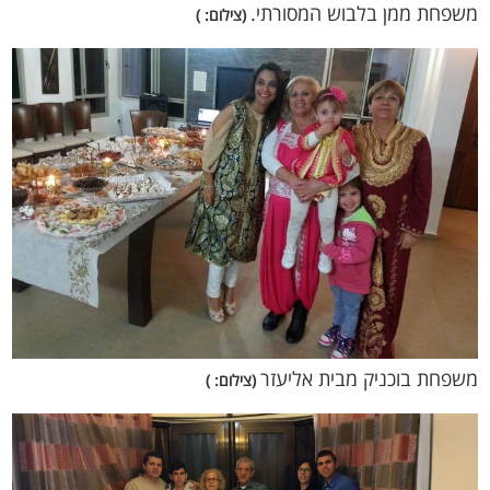
משפחת ממן בלבוש המסורתי.
(צילום: )
משפחת בוכניק מבית אליעזר
(צילום: )