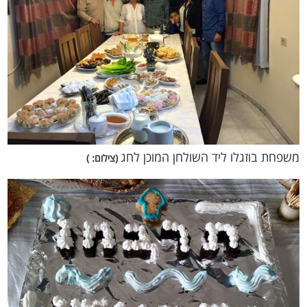
משפחת בוזגלו ליד השולחן המוכן לחג
(צילום: )