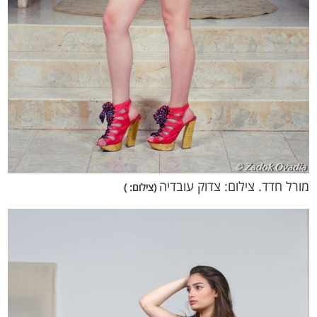
מורל חדד. צילום: צדוק עובדיה
(צילום: )