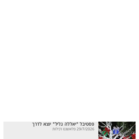
פסטיבל "יאללה גליל" יוצא לדרך
29/7/2026 פלאשנט רכילות