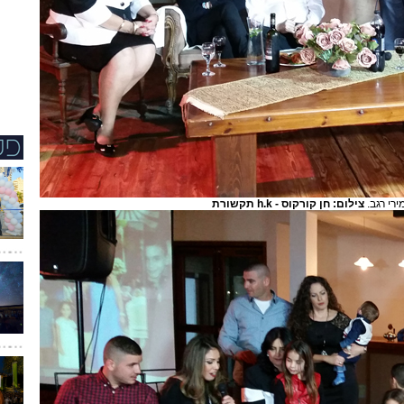
ירי רגב.
צילום: חן קורקוס - h.k תקשורת