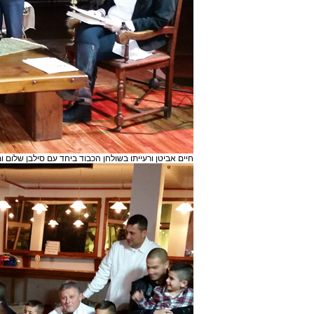
חיים אביטן ורעייתו בשולחן הכבוד ביחד עם סילבן שלום ומ