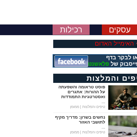
עסקים
רכילות
האימייל האדום
ו לבקר בדף
ייסבוק של
פלאשנט
פים והמלצות
פוסט טראומה והשפעתה
על ההורות: אתגרים
ואסטרטגיות התמודדות
...
טיפים והמלצות
| ממומן
נחשים בשרון: מדריך מקיף
לתושבי האזור
...
טיפים והמלצות
| ממומן