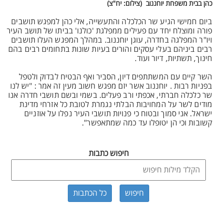
כהן בבית משפחת יוחננוב (צילום: יח"צ)
ביום חמישי הגיע שר הכלכלה והתעשייה, אלי כהן למפגש תושבים
פורה ומוצלח יחד עם פעילים ממפלגת 'כולנו' בביתו של תושב העיר
ויו"ר המפלגה בחדרה, עוגן יוחננוב. במהלך המפגש העלו תושבים
רבים ביניהם בעלי עסקים והורים בעיות שונות בתחומים רבים בהם
חינוך, תשתיות, דיור ועוד.
השר קיים עם המשתתפים דיון, הסביר ואף הבטיח לבדוק ולטפל
בפניות רבות . יוחננוב אשר יזם מפגש חשוב מעין זה אמר : "יש לנו
שר כלכלה חברתי, אכפתי ורב פעלים. בשמי ובשם תושבי חדרה אנו
מודים לשר על המחויבות הבלתי נגמרת לטובת כל אזרחי מדינת
ישראל. אני סמוך ובטוח כי פנויות תושבי העיר נפלו על אוזניים
קשובות וכי הן יטופלו עד כמה שמתאפשר".
חיפוש כתבות
כל הכתבות