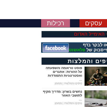
עסקים
רכילות
האימייל האדום
ו לבקר בדף
ייסבוק של
פלאשנט
פים והמלצות
פוסט טראומה והשפעתה
על ההורות: אתגרים
ואסטרטגיות התמודדות
...
טיפים והמלצות
| ממומן
נחשים בשרון: מדריך מקיף
לתושבי האזור
...
טיפים והמלצות
| ממומן