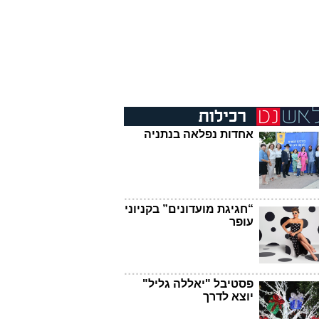
אחדות נפלאה בנתניה
“חגיגת מועדונים” בקניוני
עופר
פסטיבל "יאללה גליל"
יוצא לדרך