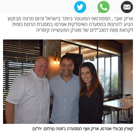
אריק זאבי , הספורטאי המעוטר ביותר בישראל וכיום מרצה מבוקש
הגיע להרצות במסעדה האיטלקית אפרטו במסגרת הרמת כוסית
לקראת פסח למנכ"לים של פארק התעשייה קיסריה
קארין מבעלי אפרטו, אריק ושף המסעדה ג'וזפה (צילום: יח"צ)