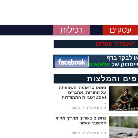
עסקים
רכילות
האימייל האדום
ו לבקר בדף
ייסבוק של
פלאשנט
פים והמלצות
פוסט טראומה והשפעתה
על ההורות: אתגרים
ואסטרטגיות התמודדות
...
טיפים והמלצות
| ממומן
נחשים בשרון: מדריך מקיף
לתושבי האזור
...
טיפים והמלצות
| ממומן