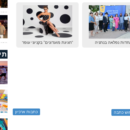
חדות נפלאה בנתניה
“חגיגת מועדונים” בקניוני עופר
תי
כתבות ארכיון