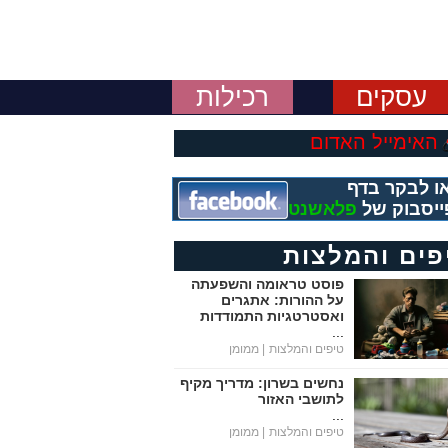
עסקים
רכילות
האימייל האדום
ו לבקר בדף
ייסבוק של
פלאשנט
פים והמלצות
פוסט טראומה והשפעתה
על ההורות: אתגרים
ואסטרטגיות התמודדות
...
טיפים והמלצות
| ממומן
נחשים בשרון: מדריך מקיף
לתושבי האזור
...
טיפים והמלצות
| ממומן