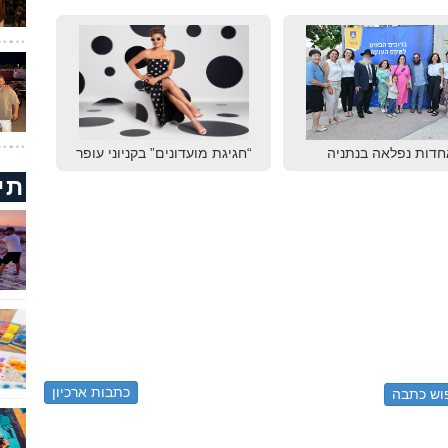
חדות נפלאה בנתניה
“חגיגת מועדונים” בקניוני עופר
תי
כתבות ארכיון