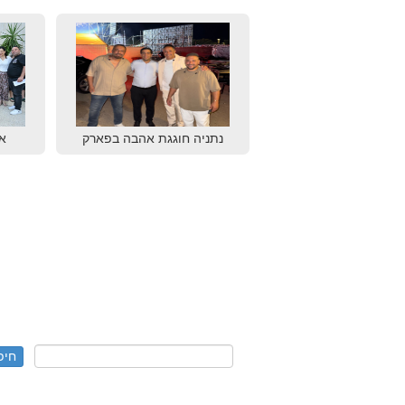
נתניה חוגגת אהבה בפארק
א