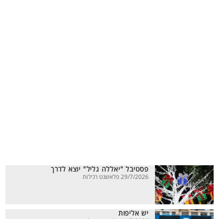
פסטיבל "יאללה גליל" יוצא לדרך
29/7/2026 פלאשנט רכילות
יש אליפות