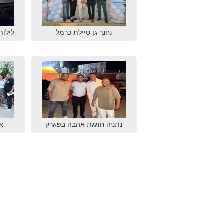
נחנך גן טיילת כרמל
לילות
נתניה חוגגת אהבה בפארק
א