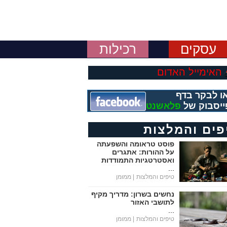
עסקים
רכילות
האימייל האדום
ו לבקר בדף
ייסבוק של
פלאשנט
פים והמלצות
פוסט טראומה והשפעתה
על ההורות: אתגרים
ואסטרטגיות התמודדות
...
טיפים והמלצות
| ממומן
נחשים בשרון: מדריך מקיף
לתושבי האזור
...
טיפים והמלצות
| ממומן