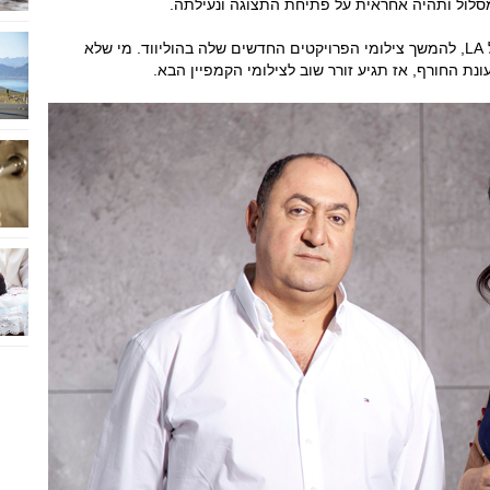
סלול ותהיה אחראית על פתיחת התצוגה ונעילתה.
יום למחרת האירוע, תעלה זורר על טיסה חזרה ל LA, להמשך צילומי הפרויקטים החדשים שלה בהוליווד. מי שלא
נת החורף, אז תגיע זורר שוב לצילומי הקמפיין הבא.