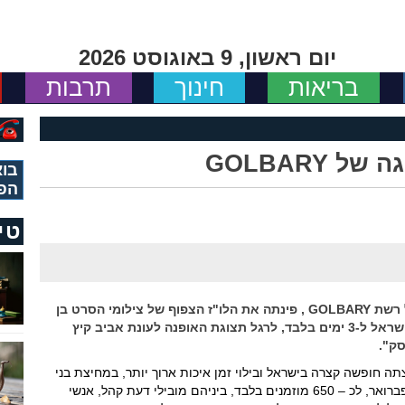
יום ראשון, 9 באוגוסט 2026
בריאות
חינוך
תרבות
 GOLBARY
בוא
הפ
טי
איילת זורר, נציגתנו בהוליווד והפרזנטורית של רשת GOLBARY , פינתה את הלו"ז הצפוף של צילומי הסרט בן
חור וצילומי סדרת הרימייק "דרדוויל" ותגיע לישראל ל-3 ימים בלבד, לרגל תצוגת האופנה לעונת אביב קיץ
 בלבד, למרות שרצתה חופשה קצרה בישראל ובילוי זמן איכות ארוך יותר, במחיצת בני
המשפחה הקרובה. באירוע אשר ייערך ב – 22 לפברואר, לכ – 650 מוזמנים בלבד, ביניהם מובילי דעת קהל, אנשי