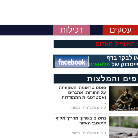
עסקים
רכילות
האימייל האדום
ו לבקר בדף
ייסבוק של
פלאשנט
פים והמלצות
פוסט טראומה והשפעתה
על ההורות: אתגרים
ואסטרטגיות התמודדות
...
טיפים והמלצות
| ממומן
נחשים בשרון: מדריך מקיף
לתושבי האזור
...
טיפים והמלצות
| ממומן