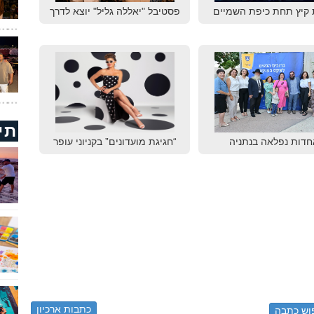
 קיץ תחת כיפת השמיים
פסטיבל "יאללה גליל" יוצא לדרך
תי
חדות נפלאה בנתניה
“חגיגת מועדונים” בקניוני עופר
כתבות ארכיון