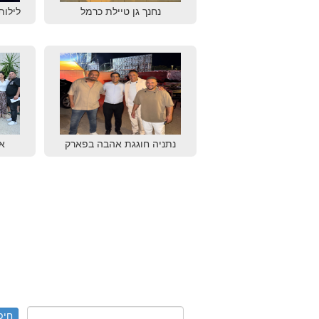
נחנך גן טיילת כרמל
לילות
נתניה חוגגת אהבה בפארק
א