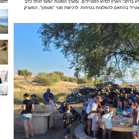
ע ברחבי הארץ לסיוע למטיילים, ומערך הסעות יופעל לנחל כזיב.
ייד בהתאם להמלצות בטיחות. לרכישת מנוי "מטמון", המעניק