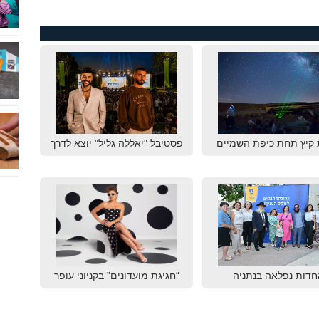
 קיץ תחת כיפת השמיים
פסטיבל "יאללה גליל" יוצא לדרך
חדות נפלאה בנתניה
“חגיגת מועדונים” בקניוני עופר