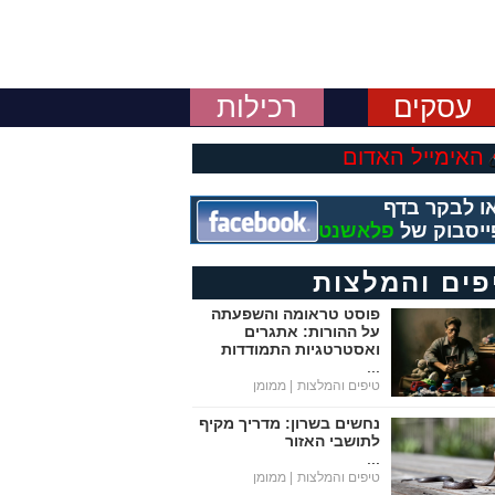
עסקים
רכילות
האימייל האדום
ו לבקר בדף
ייסבוק של
פלאשנט
פים והמלצות
פוסט טראומה והשפעתה
על ההורות: אתגרים
ואסטרטגיות התמודדות
...
טיפים והמלצות
| ממומן
נחשים בשרון: מדריך מקיף
לתושבי האזור
...
טיפים והמלצות
| ממומן