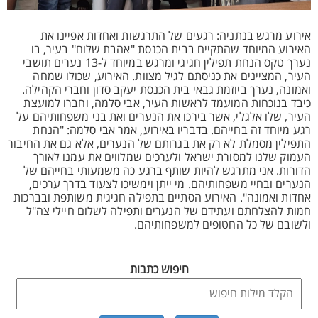
אירוע מרגש בנתניה: רגעים של התרגשות ואחדות אפיינו את
האירוע המיוחד שהתקיים בבית הכנסת "אהבת שלום" בעיר, בו
נערך טקס הנחת תפילין חגיגי ומרגש במיוחד ל-13 נערים תושבי
העיר, המציינים את כניסתם לגיל מצוות. האירוע, שכולו שמחה
ואמונה, נערך ביוזמת גבאי בית הכנסת יעקב סדון וחברי הקהילה.
כיבד בנוכחות המועמד לראשות העיר, אבי סלמה, וחברו למועצת
העיר, שלו אלגלי, אשר בירכו את הנערים ואת בני משפחותיהם על
רגע מיוחד זה בחייהם. בדבריו באירוע, אמר אבי סלמה: "הנחת
התפילין מסמלת לא רק את בגרותם של הנערים, אלא גם את החיבור
העמוק שלנו למסורת ישראל ולערכים שמלווים את עמנו לאורך
הדורות. אני מתרגש להיות שותף ברגע כה משמעותי בחייהם של
הנערים ובחיי משפחותיהם. מי ייתן וימשיכו לצעוד בדרך ערכים,
אחדות ואמונה". האירוע הסתיים בתפילה חגיגית משותפת ובברכות
חמות להצלחתם ועתידם של הנערים ותפילה לשלום חיילי צה"ל
ולשובם של כל החטופים למשפחותיהם.
חיפוש כתבות