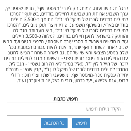
לרגל חג השבועות, המותג הקולינרי "מאסטר שף", מבית שסטוביץ,
ערך השבוע ארוחת חג שבועות לחיילים בודדים, בשיתוף "המרכז
לחיילים בודדים לזכרו של מייקל לוין ז"ל" התומך ב-3,500 חיילים
בודדים בארץ, ובשיתוף משפיעני פודיז ויוצרי תוכן מובילים. "המרכז
לחיילים בודדים לזכרו של מייקל לוין ז"ל", היא העמותה הגדולה
והוותיקה בישראל למען חיילים בודדים, המלווה כ-3,500 חיילים
עולים חדשים וישראלים חסרי עורף משפחתי, מלפני הגיוס ועד חמש
שנים לאחר השחרור ואף יותר, ודואגת להיות עבורם הכתובת בכל
שלב במסע הצבאי והאישי שלהם, גם לאחר השחרור הגיעו לחגוג
עם החיילים הבודדים: דרורית ניצני - נשיאת המרכז לחיילים בודדים
לזכרו של מייקל לוין ז"ל, סא'ל במיל' ליאורה רובינשטיין - מנכ"לית
המרכז לחיילים בודדים לזכרו של מייקל לוין ז"ל, קרין שהין – מנהלת
יחידה עסקית מנה-מאסטר שף, משפעני רשת ויוצרי תוכן: רחלי
קרוט, ענת אלישע, יעל כרמון, רובי מיכאל, יונית צוקרמן ועוד.
חיפוש כתבות
כל הכתבות