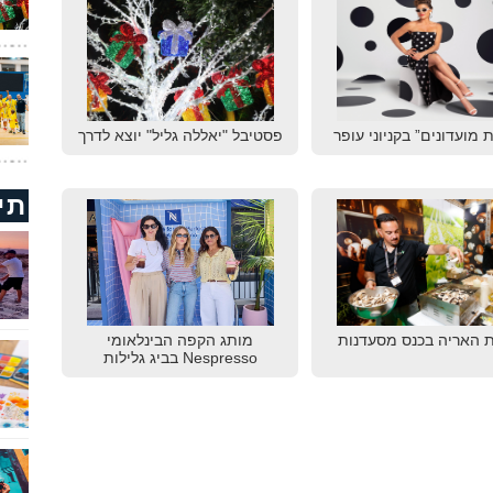
 מועדונים” בקניוני עופר
פסטיבל "יאללה גליל" יוצא לדרך
תי
 האריה בכנס מסעדנות
מותג הקפה הבינלאומי
Nespresso בביג גלילות