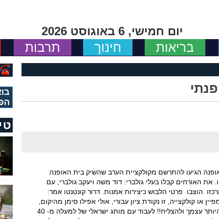
יום חמישי, 6 באוגוסט 2026
בריאות
חינוך
תרבות
פנתי
בוא
הפ
טי
 אופנה הגיעו להתרשם מקולקציית הערב שהשיק בית האופנה
טנטו. את האורחים קבלו בעלי גולברי: דוד משה ויעקב גולברי, עם
מרכזו הוצבו פרטי הלבוש כיצירות אמנות. דרור קונטנטו אמר:
 או קולקצייה, זו נקודת ציון עבורי, אולי אפילו סימן מהיקום,
שמותר לחלום. שמותר לשנות מסלול, שמותר להיותר עצמך ולהצליח!! לעבוד עם מותג ישראלי של למעלה מ- 40