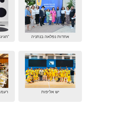
אחדות נפלאה בנתניה
“חגיגת
יש אליפות
רעמת