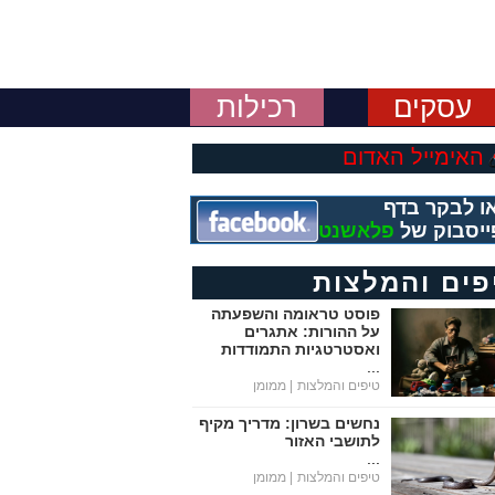
עסקים
רכילות
האימייל האדום
ו לבקר בדף
ייסבוק של
פלאשנט
פים והמלצות
פוסט טראומה והשפעתה
על ההורות: אתגרים
ואסטרטגיות התמודדות
...
טיפים והמלצות
| ממומן
נחשים בשרון: מדריך מקיף
לתושבי האזור
...
טיפים והמלצות
| ממומן