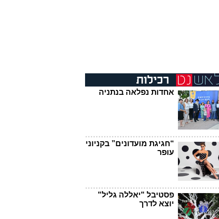
אחדות נפלאה בנתניה
“חגיגת מועדונים” בקניוני
עופר
פסטיבל "יאללה גליל"
יוצא לדרך