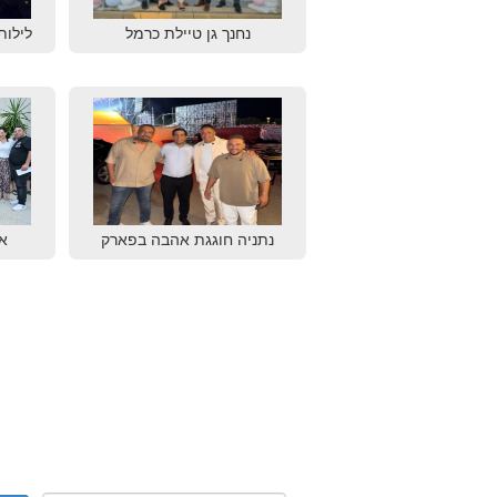
נחנך גן טיילת כרמל
לילות
נתניה חוגגת אהבה בפארק
א