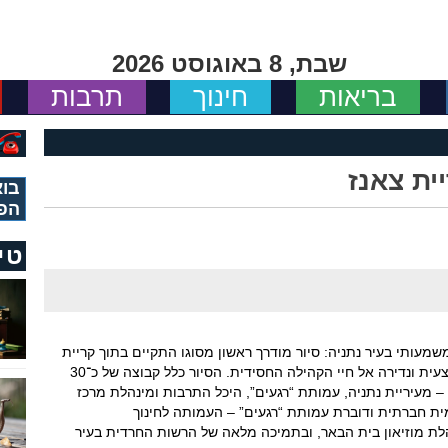
שבת, 8 באוגוסט 2026
בריאות
חינוך
תרבות
ית צאנז
בוא
הפ
טי
שמעותי בעיר נתניה: סיור מודרך ראשון מסוגו התקיים בתוך קריית
חסידות צאנז, ואִפשר הצצה אותנטית, בלתי אמצעית ונדירה אל חיי הקהילה החסידית. הסיור כלל קבוצה של כ־30
 – מעיריית נתניה, עמותת “רגעים”, היכל התרבות ומינהלת מרכז
זמית חברתית ודוברת עמותת “רגעים” – העמותה לחינוך
הלת מוזיאון בית הבאר, ובתמיכה מלאה של הרשות החרדית בעיר