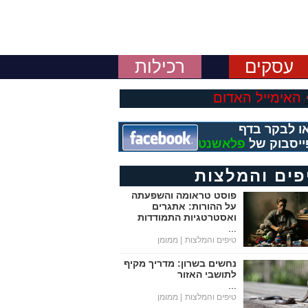
עסקים
רכילות
האימייל האדום
ו לבקר בדף
ייסבוק של
פלאשנט
פים והמלצות
פוסט טראומה והשפעתה
על ההורות: אתגרים
ואסטרטגיות התמודדות
...
טיפים והמלצות
| ממומן
נחשים בשרון: מדריך מקיף
לתושבי האזור
...
טיפים והמלצות
| ממומן