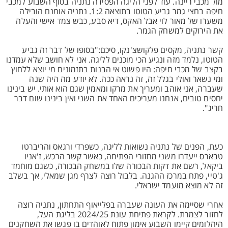
מול מכבי ריינה. עוד לפני הליגה הפסידה נתניה בסוף השבוע למכבי
חיפה בחצי גמר גביע הטוטו בתוצאה 1:2. נתניה אומנם הובילה
משערו של מאור לוי אבל האקס, דיא סבע, כבש צמד אישי והעלה
את הירוקים למשחק הגמר.
קשר נתניה, מקסים פלקושצ'נקו, סיכם:"בסופו של דבר זה גביע
הטוטו, נלמד מזה ונגיע הכי מוכנים לליגה. אני לא חושב שלא עמדנו
בקצב של מכבי חיפה: היו פשוט אי הבנות בתזמונים מי יוצא ללחוץ
ומי נשאר ואולי בגלל זה, זה נראה ככה. לא יודע מה היה שנה
שעברה, אני אוהב ומעריך את מרקו ומאמין שגם הוא אותי. יש בינינו
יחסים טובים, אנחנו מעריכים האחד את השני ואין בינינו שום דבר
חריג".
כעת, הפנים של נתניה נשואות לליגה, כשפרדי ורגאס והריברטו
טבארס ייעדרו משני מחזורי הפתיחה, כאשר קשר הרכש, ז'אניו
ביקאל, רשם את דקות הבכורה שלו במשחק הבכורה, כשגם מוחמד
ג'טיי, פתח במרכז ההגנה. בלבול רוצה לצרף מגן שמאלי, אך בשלב
זה לא מוצא מועמד ישראלי.
אחרי שסיימה את העונה שעברה בפלייאוף התחתון, נתניה רוצה
לחזור לצמרת. לקראת פתיחת עונת 2024/25 בליגת העל,
היהלומים קיימו השבוע אימון פתוח לאוהדים בו פגשו את השחקנים