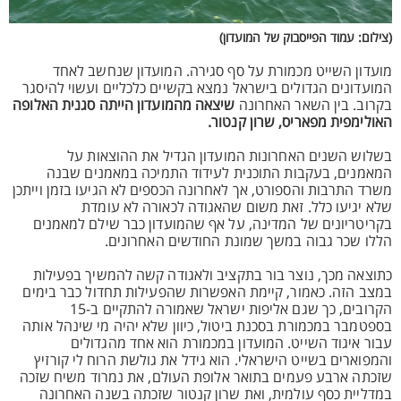
(צילום: עמוד הפייסבוק של המועדון)
מועדון השייט מכמורת על סף סגירה. המועדון שנחשב לאחד
המועדונים הגדולים בישראל נמצא בקשיים כלכליים ועשוי להיסגר
בקרוב. בין השאר האחרונה
שיצאה מהמועדון הייתה סגנית האלופה
האולימפית מפאריס, שרון קנטור.
בשלוש השנים האחרונות המועדון הגדיל את ההוצאות על
המאמנים, בעקבות התוכנית לעידוד התמיכה במאמנים שבנה
משרד התרבות והספורט, אך לאחרונה הכספים לא הגיעו בזמן וייתכן
שלא יגיעו כלל. זאת משום שהאגודה לכאורה לא עומדת
בקריטריונים של המדינה, על אף שהמועדון כבר שילם למאמנים
הללו שכר גבוה במשך שמונת החודשים האחרונים.
כתוצאה מכך, נוצר בור בתקציב ולאגודה קשה להמשיך בפעילות
במצב הזה. כאמור, קיימת האפשרות שהפעילות תחדול כבר בימים
הקרובים, כך שגם אליפות ישראל שאמורה להתקיים ב-15
בספטמבר במכמורת בסכנת ביטול, כיוון שלא יהיה מי שינהל אותה
עבור איגוד השייט. המועדון במכמורת הוא אחד מהגדולים
והמפוארים בשייט הישראלי. הוא גידל את גולשת הרוח לי קורזיץ
שזכתה ארבע פעמים בתואר אלופת העולם, את נמרוד משיח שזכה
במדליית כסף עולמית, ואת שרון קנטור שזכתה בשנה האחרונה