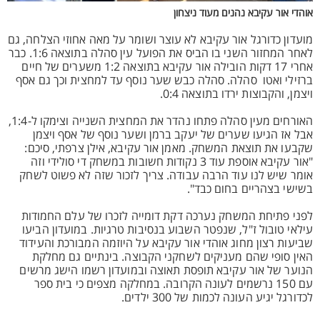
אוהדי אור עקיבא נהנים מעוד ניצחון
מועדון כדורגל אור עקיבא לא עוצר ושומר על מאה אחוזי הצלחה, גם
לאחר המחזור השני בו הביס את הפועל עין סהלה בתוצאה 1:6. כבר
אחרי 17 דקות הובילה אור עקיבא בתוצאה 1:2 משערים של חיים
ברזילי ואטו סהלה. סהלה כבש שער נוסף עד למחצית וכך גם אסף
ויצמן, והקבוצות ירדו בתוצאה 0:4.
האורחים מעין סהלה פתחו נהדר את המחצית השנייה וצימקו ל-1:4,
אבל אז הגיעו שערים של יעקב ברמן ושער נוסף של אסף ויצמן
שקבעו את תוצאת המשחק. מאמן אור עקיבא, אילן צרפתי, סיכם:
"אור עקיבא אוספת עוד 3 נקודות חשובות במשחק די סולידי וזה
אומר שיש לנו עוד הרבה עבודה. צריך לזכור שזה לא פשוט לשחק
בשישי בצהריים בחום כבד".
לפני פתיחת המשחק נערכה דקת דומייה לזכרו של עלם החמודות
עילאי טובול ז"ל, שנפטר השבוע בנסיבות טרגיות. במועדון הביעו
שביעות רצון מחוג אוהדי אור עקיבא על היוזמה המבורכת והעידוד
האין סופי שהם מעניקים לשחקני הקבוצה. בינתיים גם מחלקת
הנוער של אור עקיבא תופסת תאוצה ובמועדון רשמו הישג מרשים
עם 150 נרשמים לעונה הקרובה. במחלקה מצפים כי בית ספר
לכדורגל יגיע העונה לכמות של 300 ילדים.