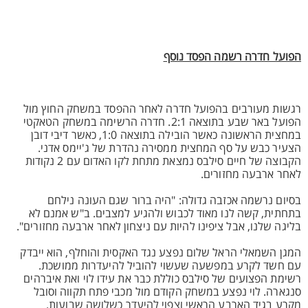
הפועל חדרה רשמה הפסד נוסף
רגשות מעורבים בהפועל חדרה לאחר ההפסד במשחק החוץ מול
הפועל באר שבע בתוצאה 2:1. חדרה הרשימה במשחק הטאקטי
במחצית הראשונה כאשר הובילה בתוצאה 1:0, כאשר דיבי דובן
הצעיר כבש על סף המחצית ממסירה נהדרת של ג'יימס אדני.
הקבוצה של חיים סילבס נמצאת מתחת לקו האדום עם 2 נקודות
לאחר ארבעה מחזורים.
בסיום נרשמה אכזבה גדולה: "היה ברור שגם העונה נילחם
בתחתית, קשה לנו מאוד לכבוש ולהגיע למצבים. ב"ש אמנם לא
בליגה שלנו, אבל ציפינו להיות עם ניצחון לאחר ארבעה מחזורים".
המגן השמאלי הראל שלום נפצע נגד האקסית והוחלף, הוא ייבדק
עם חשד לקרע במפשעה שעשוי להוביל להיעדרות ממושכת.
רשימת הפצועים של סילבס כוללת כבר את עידו לוי ואת איברהים
סנגארה. לוי נפצע במשחק הקודם מול מכבי פתח תקווה וסובל
מקרע בגיד הארבע הראשי וצפוי להיעדר כשלושה שבועות.