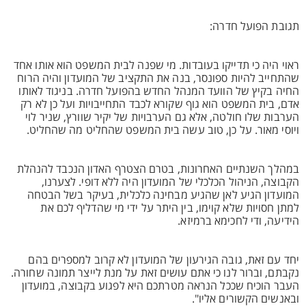
תגובת הפועל חדרה:
ראוי היה כי תדייקו בעובדות. מי שפנה לבית המשפט הוא אותו אחד
שהתחייב להיות ספונסר, בנה את התקציב של המועדון והיה הרוח
החיה בקיץ של הוועד המנהל החדש בהפועל חדרה. בניגוד לאותו
אדם, בית המשפט הוא גוף שקורא לכבד התחייבויות ועל כן לא רק
הערבות שלו חולטה, אלא גם הערבויות של יקיר שוורץ, שניר לוי
ויוסי מאור. על כן, טוב עשה בית המשפט שהחליט מה שהחליט.
במהלך השנתיים האחרונות, בטרם הצטרף האדון הנכבד להנהלת
הקבוצה, הניהול הכלכלי של המועדון היה ללא דופי. לצערנו,
המועדון הגיע לאן שהגיע מבחינה כלכלית, בעיקר בשל הבטחה
למתן חסויות שלא קוימו, בין היתר על ידי מי שהדליף לכם את
הידיעה, ודי לחכימא ברמיזא.
יחד עם זאת, גובה הגירעון של המועדון לא קרוב למספרים בהם
נקבתם, וברור לנו כי אתם עושים זאת על מנת לייצר תמונה שחורה.
העבר הוכיח שככל הנראה מטרתכם היא לפגוע בקבוצה, במועדון
ובאנשים הקשורים אליו".