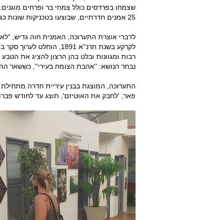
שצמחו בפרדסים כולל צמחי בר ופרחים מוגנים. 
25 אמנים חדרתיים, שבוצעו בטכניקות שונות כגון ציור, צילום, קולאז', תבליט וכו'.
לקרקע בשנת תרנ''א 1891, ה
רבות ומגוונות ובלט בהן הרצון להציג את הטבע
נבחר הנושא: ''אהבת הצומח בעירי'', כששאר הה
התערוכה, המוצגת בבנין עיריית חדרה מתחילת
פאר, 'לחבק את האוטיזם', תוצג עד לחודש פברואר 2022 בשעות הקבלה של העי