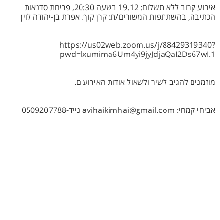
אירוע קרוב ללא תשלום: 19.12 בשעה 20:30, פריחת סדנאות
הכתיבה, בהשתתפות המשורים/ת: קרן קוך, אפרת בן-יהודה לוין
https://us02web.zoom.us/j/88429319340?
pwd=lxumima6Um4yi9jyJdjaQaI2Ds67wI.1
מוזמנים להגיב לשיר ולשאול אודות האירועים.
אביחי קמחי: avihaikimhai@gmail.com נייד-0509207788