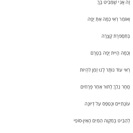
זֶה אֲנִי שֶׁמַּבִּיט בָּךְ
וְאוֹמֵר רְאִי כַּמָּה אַתְּ יָפָה
בְּתִסְפֹּרֶת קְצָרָה
וְכַמָּה הָיִית יָפָה בְּטֶרֶם
רְאִי עוֹד נוֹתָר לָנוּ זְמַן לִהְיוֹת
מָחָר נֵלֵךְ לָתוּר אַחַר פְּרָחִים
עוֹנָתִיִּים וּנְטַפֵּס עַל דְּיוּנָה
לְהַבִּיט בְּמִקְוֵה הַמַּיִם הָאֵין-סוֹפִי