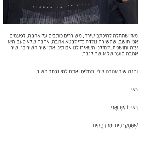
מאז שהחלה להיכתב שירה, משוררים כותבים על אהבה. לפעמים
אני חושב, שהשירה נולדה כדי לבטא אהבה. אהבה שלא פעם היא
עזה וחושנית. למזלנו השאירו לנו אבותינו את 'שיר השירים', שיר
אהבה סוער של אישה לגבר.
והנה שיר אהבה שלי. תחליטו אתם למי נכתב השיר.
ראי
רְאִי זוֹ אַתְּ וַאֲנִי
שֶׁמִּתְקָרְבִים וּמִתְרַחֲקִים